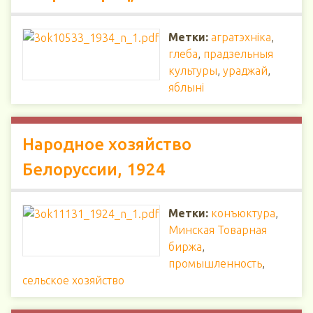
Метки:
агратэхніка
,
глеба
,
прадзельныя
культуры
,
ураджай
,
яблыні
Народное хозяйство
Белоруссии, 1924
Метки:
конъюктура
,
Минская Товарная
биржа
,
промышленность
,
сельское хозяйство