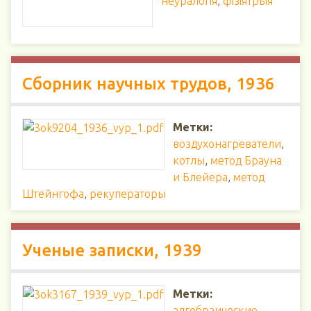
неўралогія
,
фізіятрыя
Сборник научных трудов, 1936
Метки:
воздухонагреватели
,
котлы
,
метод Брауна
и Блейера
,
метод
Штейнгофа
,
рекуператоры
Ученые записки, 1939
Метки:
алгебраические