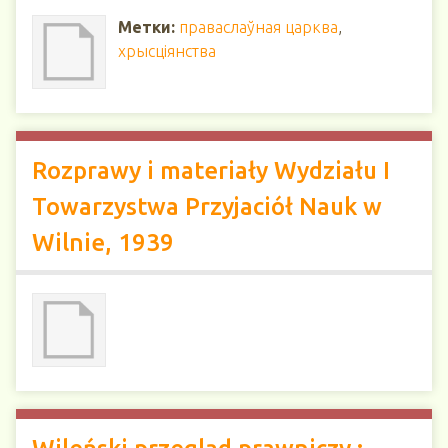
Метки:
праваслаўная царква
,
хрысціянства
Rozprawy i materiały Wydziału I
Towarzystwa Przyjaciół Nauk w
Wilnie, 1939