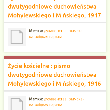
dwutygodniowe duchowieństwa
Mohylewskiego i Mińskiego, 1917
Метки:
духавенства
,
рымска-
каталіцкая царква
Życie kościelne : pismo
dwutygodniowe duchowieństwa
Mohylewskiego i Mińskiego, 1916
Метки:
духавенства
,
рымска-
каталіцкая царква