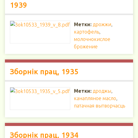
1939
Метки:
дрожжи
,
картофель
,
молочнокислое
брожение
Зборнік прац, 1935
Метки:
дроджы
,
канапляное масло
,
патачная вытворчасць
Зборнік прац, 1934