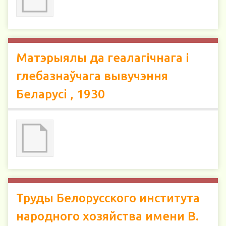
Матэрыялы да геалагічнага і
глебазнаўчага вывучэння
Беларусi , 1930
Труды Белорусского института
народного хозяйства имени В.