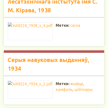
лесатэхнічнага інстытута імя С.
М. Кірава, 1938
Метки:
сасна
Серыя навуковых выданняў,
1934
Метки:
жывіца
,
каніфоль
,
шпігінары