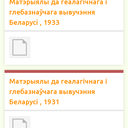
Матэрыялы да геалагічнага і
глебазнаўчага вывучэння
Беларусi , 1933
Матэрыялы да геалагічнага і
глебазнаўчага вывучэння
Беларусi , 1931