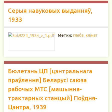
Серыя навуковых выданняў,
1933
Метки:
глеба
,
клімат
Бюлетэнь ЦП [цэнтральнага
праўлення] Беларусі саюза
рабочых МТС [машынна-
трактарных станцый] Поўдня-
Цэнтра, 1939