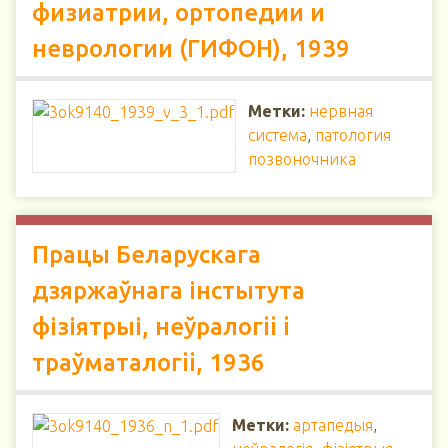
физиатрии, ортопедии и
неврологии (ГИФОН), 1939
Метки:
нервная
система
,
патология
позвоночника
Працы Беларускага
дзяржаўнага інстытута
фізіятрыі, неўралогii i
траўматалогii, 1936
Метки:
артапедыя
,