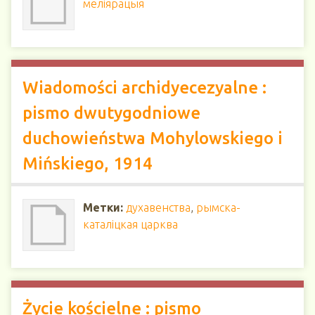
меліярацыя
Wiadomości archidyecezyalne :
pismo dwutygodniowe
duchowieństwa Mohylowskiego i
Mińskiego, 1914
Метки:
духавенства
,
рымска-
каталіцкая царква
Życie kościelne : pismo