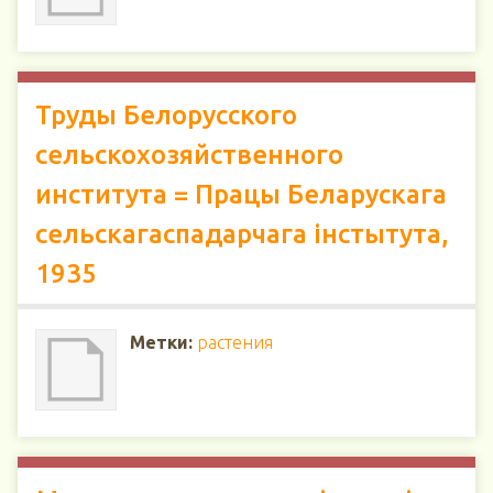
Труды Белорусского
сельскохозяйственного
института = Працы Беларускага
сельскагаспадарчага інстытута,
1935
Метки:
растения