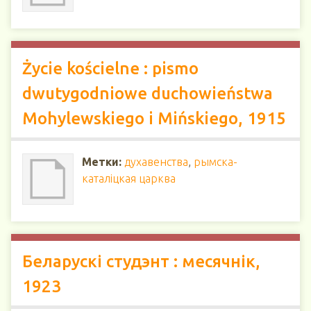
Życie kościelne : pismo
dwutygodniowe duchowieństwa
Mohylewskiego i Mińskiego, 1915
Метки:
духавенства
,
рымска-
каталіцкая царква
Беларускі студэнт : месячнік,
1923