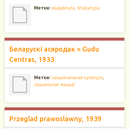
Метки:
выдавецта
,
літаратура
Беларускі асяродак = Gudu
Centras, 1933
Метки:
нацыянальная культура
,
сацыяльнае жыццё
Przeglad prawoslawny, 1939