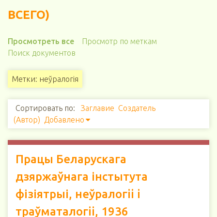
ВСЕГО)
Просмотреть все
Просмотр по меткам
Поиск документов
Метки: неўралогія
Сортировать по:
Заглавие
Создатель
(Автор)
Добавлено
Працы Беларускага
дзяржаўнага інстытута
фізіятрыі, неўралогii i
траўматалогii, 1936