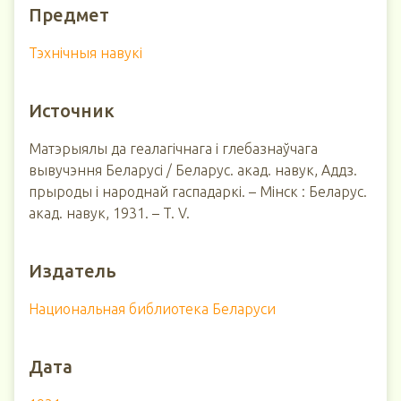
Предмет
Тэхнічныя навукі
Источник
Матэрыялы да геалагічнага і глебазнаўчага
вывучэння Беларусi / Беларус. акад. навук, Аддз.
прыроды і народнай гаспадаркі. – Мінск : Беларус.
акад. навук, 1931. – T. V.
Издатель
Национальная библиотека Беларуси
Дата