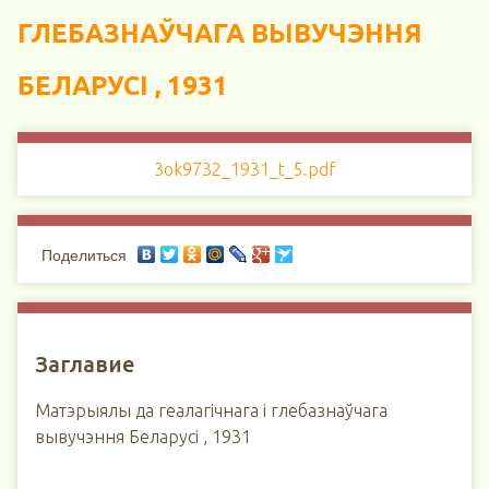
ГЛЕБАЗНАЎЧАГА ВЫВУЧЭННЯ
БЕЛАРУСI , 1931
3ok9732_1931_t_5.pdf
Поделиться
Заглавие
Матэрыялы да геалагічнага і глебазнаўчага
вывучэння Беларусi , 1931