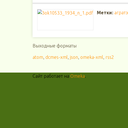
Метки:
агратэ
Выходные форматы
atom
,
dcmes-xml
,
json
,
omeka-xml
,
rss2
Сайт работает на
Omeka
.