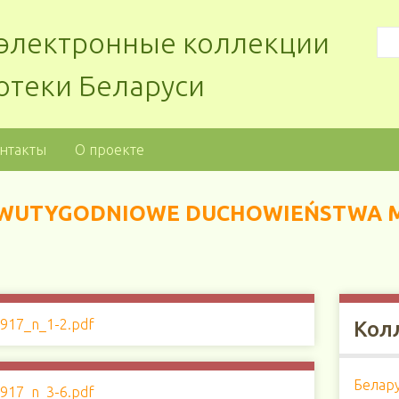
: электронные коллекции
отеки Беларуси
нтакты
О проекте
O DWUTYGODNIOWE DUCHOWIEŃSTWA 
917_n_1-2.pdf
Кол
Белару
917_n_3-6.pdf