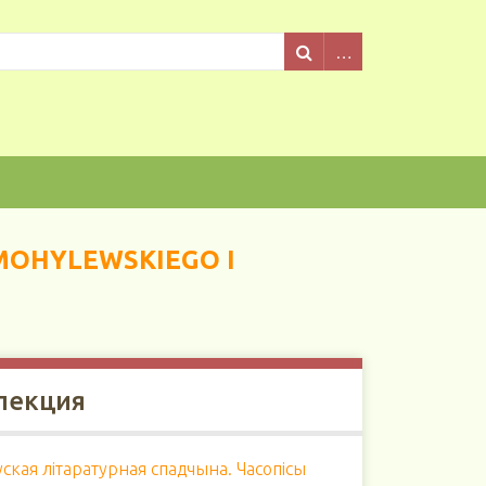
MOHYLEWSKIEGO I
лекция
ская літаратурная спадчына. Часопісы