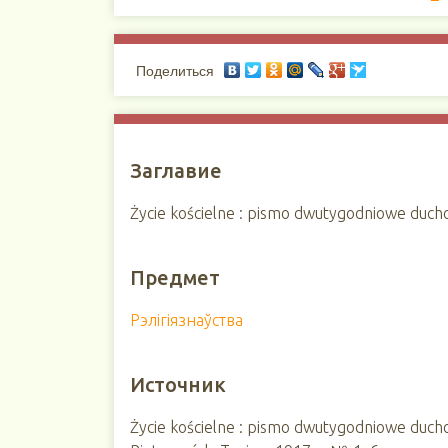
Поделиться
Заглавие
Życie kościelne : pismo dwutygodniowe duch
Предмет
Рэлігіязнаўства
Источник
Życie kościelne : pismo dwutygodniowe duch