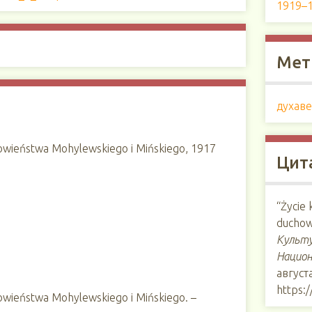
1919–1
Мет
духаве
owieństwa Mohylewskiego i Mińskiego, 1917
Цит
“Życie
duchow
Культу
Национ
августа
https:
owieństwa Mohylewskiego i Mińskiego. –