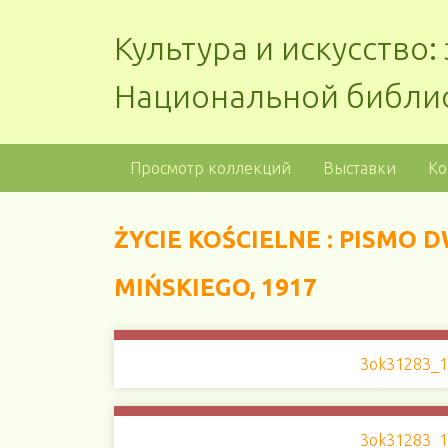
Культура и искусство
Национальной библи
Просмотр коллекций
Выставки
Ко
ŻYCIE KOŚCIELNE : PISM
MIŃSKIEGO, 1917
3ok31283_1
3ok31283_1