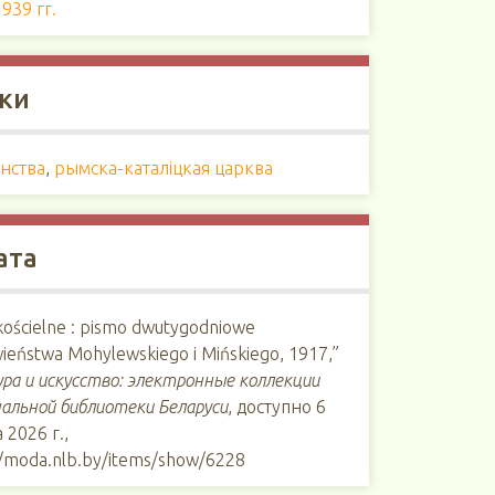
939 гг.
ки
нства
,
рымска-каталіцкая царква
ата
 kościelne : pismo dwutygodniowe
ieństwa Mohylewskiego i Mińskiego, 1917,”
ра и искусство: электронные коллекции
альной библиотеки Беларуси
, доступно 6
 2026 г.,
//moda.nlb.by/items/show/6228