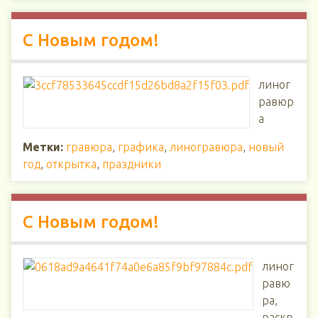
С Новым годом!
линог
равюр
а
Метки:
гравюра
,
графика
,
линогравюра
,
новый
год
,
открытка
,
праздники
С Новым годом!
линог
равю
ра,
раскр