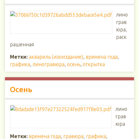
лино
грав
юра,
раск
рашенная
Метки:
акварель (изоиздание)
,
времена года
,
графика
,
линогравюра
,
осень
,
открытка
Осень
лино
грав
юра
Метки:
времена года
,
гравюра
,
графика
,