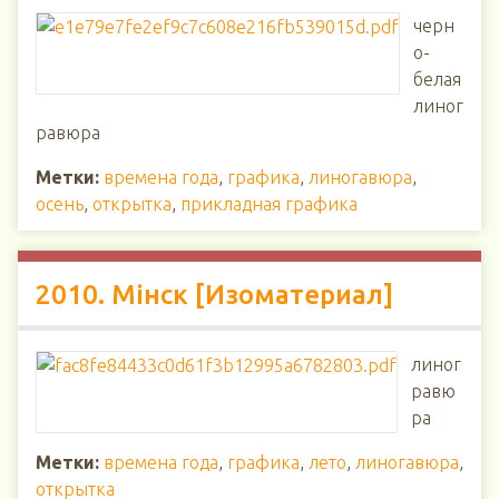
черн
о-
белая
линог
равюра
Метки:
времена года
,
графика
,
линогавюра
,
осень
,
открытка
,
прикладная графика
2010. Мінск [Изоматериал]
линог
равю
ра
Метки:
времена года
,
графика
,
лето
,
линогавюра
,
открытка