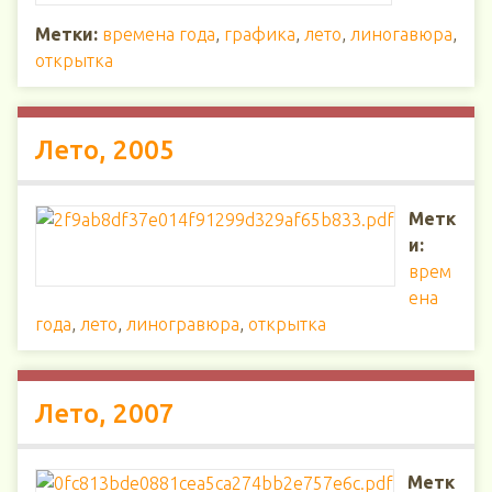
Метки:
времена года
,
графика
,
лето
,
линогавюра
,
открытка
Лето, 2005
Метк
и:
врем
ена
года
,
лето
,
линогравюра
,
открытка
Лето, 2007
Метк