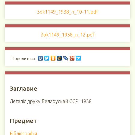
3ok1149_1938_n_10-11.pdf
3ok1149_1938_n_12.pdf
Поделиться
Заглавие
Летапіс друку Беларускай ССР, 1938
Предмет
Бібліяграфія