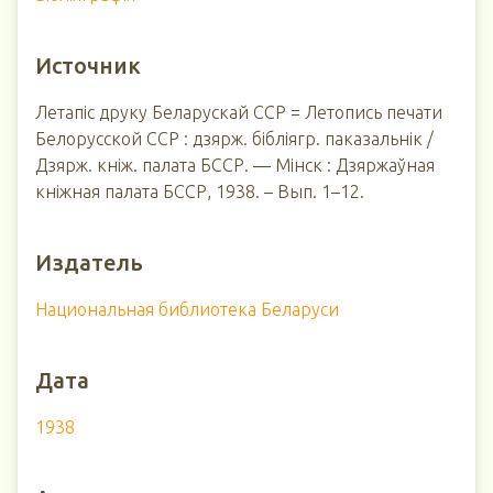
Источник
Летапіс друку Беларускай ССР = Летопись печати
Белорусской ССР : дзярж. бібліягр. паказальнік /
Дзярж. кніж. палата БССР. ― Мінск : Дзяржаўная
кніжная палата БССР, 1938. – Вып. 1–12.
Издатель
Национальная библиотека Беларуси
Дата
1938