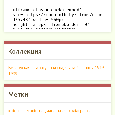
Коллекция
Беларуская літаратурная спадчына. Часопісы 1919–
1939 гг.
Метки
кнiжны летапiс
,
нацыянальная бiблiяграфiя