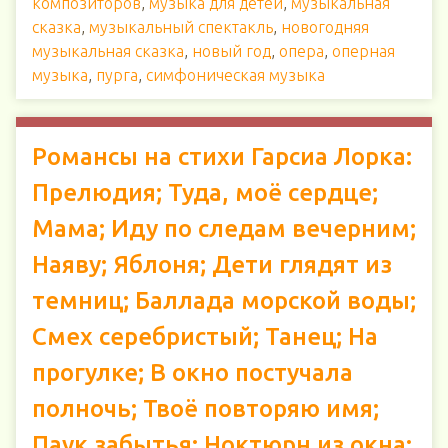
композиторов
,
музыка для детей
,
музыкальная
сказка
,
музыкальный спектакль
,
новогодняя
музыкальная сказка
,
новый год
,
опера
,
оперная
музыка
,
пурга
,
симфоническая музыка
Романсы на стихи Гарсиа Лорка:
Прелюдия; Туда, моё сердце;
Мама; Иду по следам вечерним;
Наяву; Яблоня; Дети глядят из
темниц; Баллада морской воды;
Смех серебристый; Танец; На
прогулке; В окно постучала
полночь; Твоё повторяю имя;
Паук забытья; Ноктюрн из окна;