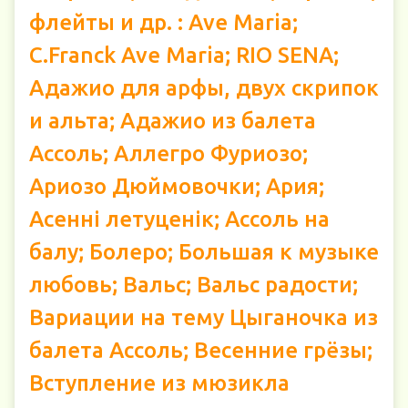
флейты и др. : Ave Maria;
C.Franck Ave Maria; RIO SENA;
Адажио для арфы, двух скрипок
и альта; Адажио из балета
Ассоль; Аллегро Фуриозо;
Ариозо Дюймовочки; Ария;
Асенні летуценік; Ассоль на
балу; Болеро; Большая к музыке
любовь; Вальс; Вальс радости;
Вариации на тему Цыганочка из
балета Ассоль; Весенние грёзы;
Вступление из мюзикла