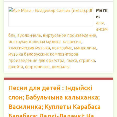
Метк
и:
альт
,
ансам
бль
,
виолончель
,
виртуозное произведение
,
инструментальная музыка
,
клавесин
,
классическая музыка
,
контрабас
,
мандолина
,
музыка белорусских композиторов
,
произведение для оркестра
,
пьеса
,
стрипка
,
флейта
,
фортепиано
,
цимбалы
Песни для детей : Індыйскі
слон; Бабульчына калыханка;
Василинка; Куплеты Карабаса
Барабаса; Ладкі-Ладачкі; На