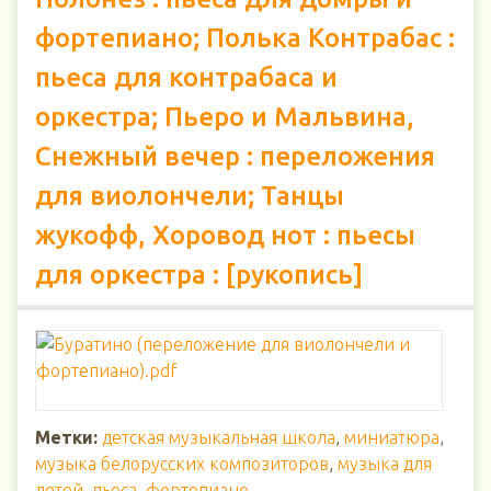
фортепиано; Полька Контрабас :
пьеса для контрабаса и
оркестра; Пьеро и Мальвина,
Снежный вечер : переложения
для виолончели; Танцы
жукофф, Хоровод нот : пьесы
для оркестра : [рукопись]
Метки:
детская музыкальная школа
,
миниатюра
,
музыка белорусских композиторов
,
музыка для
детей
,
пьеса
,
фортепиано