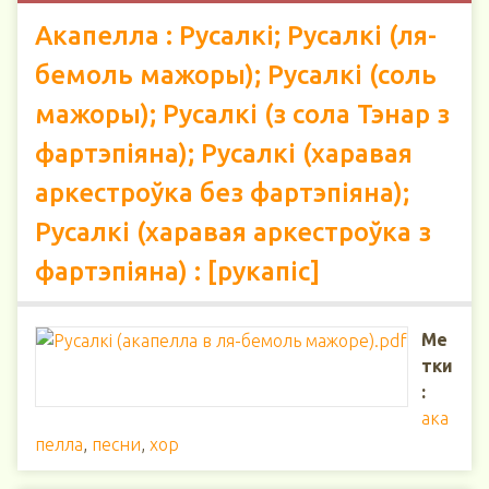
Акапелла : Русалкі; Русалкі (ля-
бемоль мажоры); Русалкі (соль
мажоры); Русалкі (з сола Тэнар з
фартэпіяна); Русалкі (харавая
аркестроўка без фартэпіяна);
Русалкі (харавая аркестроўка з
фартэпіяна) : [рукапіс]
Ме
тки
:
ака
пелла
,
песни
,
хор