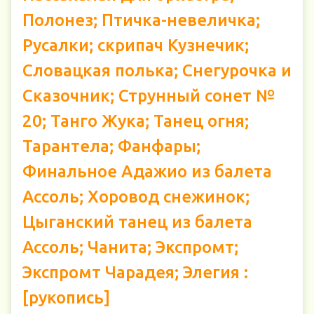
Полонез; Птичка-невеличка;
Русалки; скрипач Кузнечик;
Словацкая полька; Снегурочка и
Сказочник; Струнный сонет №
20; Танго Жука; Танец огня;
Тарантела; Фанфары;
Финальное Адажио из балета
Ассоль; Хоровод снежинок;
Цыганский танец из балета
Ассоль; Чанита; Экспромт;
Экспромт Чарадея; Элегия :
[рукопись]