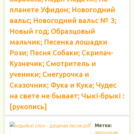
планете Уфидон; Новогодний
вальс; Новогодний вальс № 3;
Новый год; Образцовый
мальчик; Песенка лошадки
Рози; Песня Собаки; Скрипач-
Кузнечик; Смотритель и
ученики; Снегурочка и
Сказочник; Фука и Кука; Чудес
на свете не бывает; Чыкі-брыкі :
[рукопись]
Метки:
авторские