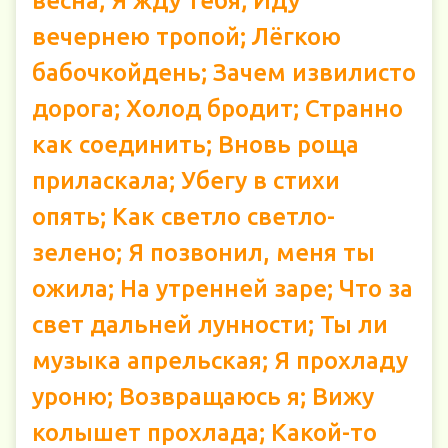
весна; Я жду тебя; Иду
вечернею тропой; Лёгкою
бабочкойдень; Зачем извилисто
дорога; Холод бродит; Странно
как соединить; Вновь роща
приласкала; Убегу в стихи
опять; Как светло светло-
зелено; Я позвонил, меня ты
ожила; На утренней заре; Что за
свет дальней лунности; Ты ли
музыка апрельская; Я прохладу
уроню; Возвращаюсь я; Вижу
колышет прохлада; Какой-то