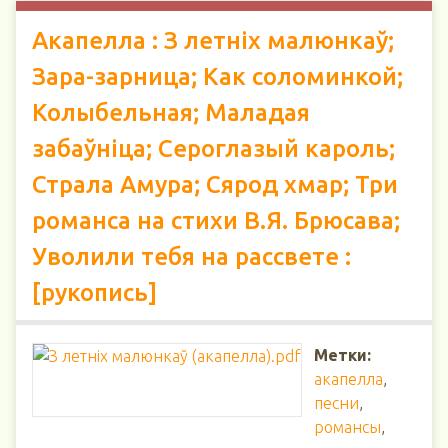
Акапелла : З летніх малюнкаў;
Зара-зарница; Как соломинкой;
Колыбельная; Маладая
забаўніца; Сероглазый кароль;
Страла Амура; Сярод хмар; Три
романса на стихи В.Я. Брюсава;
Уволили тебя на рассвете :
[рукопись]
Метки:
акапелла
,
песни
,
романсы
,