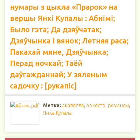
нумары з цыкла «Прарок» на
вершы Янкі Купалы : Абнімі;
Было гэта; Да дзяўчатак;
Дзяўчынка і вянок; Летняя раса;
Пакахай мяне, Дзяўчынка;
Перад ночкай; Таёй
даўгажданнай; У зяленым
садочку : [рукапіс]
Метки:
акапелла
,
оркестр
,
романсы
,
Янка Купала