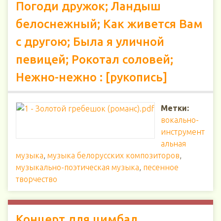
Погоди дружок; Ландыш
белоснежный; Как живется Вам
с другою; Была я уличной
певицей; Рокотал соловей;
Нежно-нежно : [рукопись]
Метки:
вокально-
инструмент
альная
музыка
,
музыка белорусских композиторов
,
музыкально-поэтическая музыка
,
песенное
творчество
Концерт для цимбал