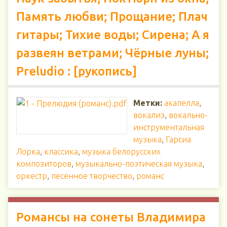
Память любви; Прощание; Плач
гитары; Тихие воды; Сирена; А я
развеян ветрами; Чёрные луны;
Preludio : [рукопись]
Метки:
акапелла
,
вокализ
,
вокально-
инструментальная
музыка
,
Гарсиа
Лорка
,
классика
,
музыка белорусских
композиторов
,
музыкально-поэтическая музыка
,
оркестр
,
песенное творчество
,
романс
Романсы на сонеты Владимира