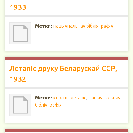
1933
Метки:
нацыянальная бiблiяграфiя
Летапіс друку Беларускай ССР,
1932
Метки:
кнiжны летапiс
,
нацыянальная
бiблiяграфiя