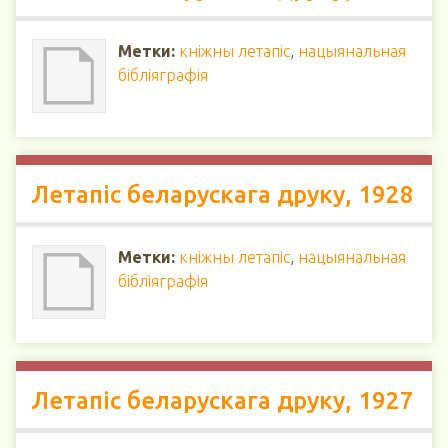
Метки:
кнiжны летапiс
,
нацыянальная
бiблiяграфiя
Летапіс беларускага друку, 1928
Метки:
кнiжны летапiс
,
нацыянальная
бiблiяграфiя
Летапіс беларускага друку, 1927