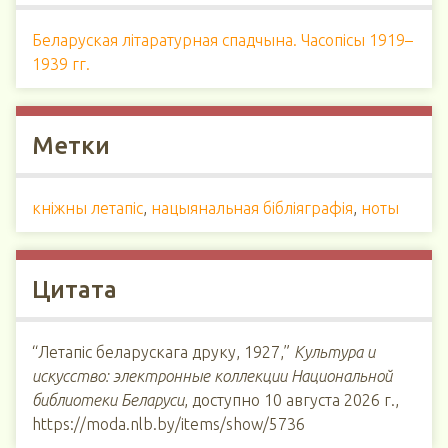
Беларуская літаратурная спадчына. Часопісы 1919–
1939 гг.
Метки
кнiжны летапiс
,
нацыянальная бiблiяграфiя
,
ноты
Цитата
“Летапіс беларускага друку, 1927,”
Культура и
искусство: электронные коллекции Национальной
библиотеки Беларуси
, доступно 10 августа 2026 г.,
https://moda.nlb.by/items/show/5736