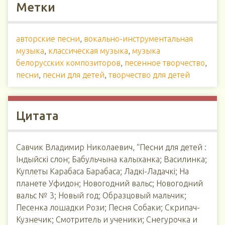
Метки
авторские песни
,
вокально-инструментальная
музыка
,
классическая музыка
,
музыка
белорусских композиторов
,
песенное творчество
,
песни
,
песни для детей
,
творчество для детей
Цитата
Савчик Владимир Николаевич, “Песни для детей :
Індыйскі слон; Бабульчына калыханка; Василинка;
Куплеты Карабаса Барабаса; Ладкі-Ладачкі; На
планете Уфидон; Новогодний вальс; Новогодний
вальс № 3; Новый год; Образцовый мальчик;
Песенка лошадки Рози; Песня Собаки; Скрипач-
Кузнечик; Смотритель и ученики; Снегурочка и