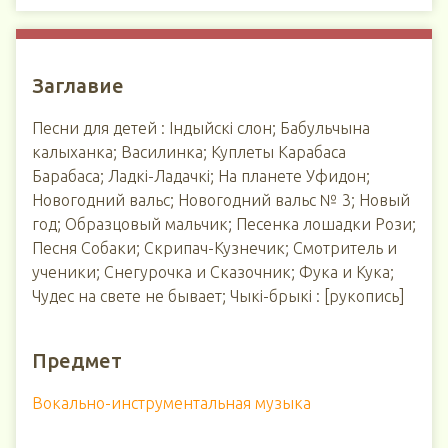
Заглавие
Песни для детей : Індыйскі слон; Бабульчына
калыханка; Василинка; Куплеты Карабаса
Барабаса; Ладкі-Ладачкі; На планете Уфидон;
Новогодний вальс; Новогодний вальс № 3; Новый
год; Образцовый мальчик; Песенка лошадки Рози;
Песня Собаки; Скрипач-Кузнечик; Смотритель и
ученики; Снегурочка и Сказочник; Фука и Кука;
Чудес на свете не бывает; Чыкі-брыкі : [рукопись]
Предмет
Вокально-инструментальная музыка