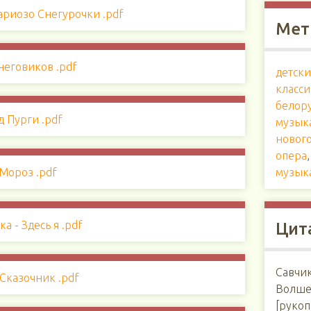
Мет
детск
класси
белор
музык
нового
опера
музык
Цит
Савчи
Волшеб
[рукоп