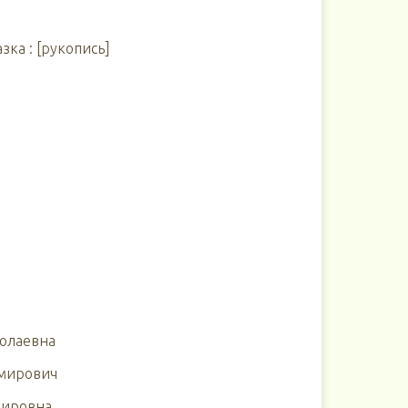
зка : [рукопись]
колаевна
имирович
мировна