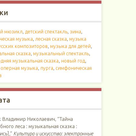
ки
ий мюзикл
,
детский спектакль
,
зима
,
ческая музыка
,
лесная сказка
,
музыка
усских композиторов
,
музыка для детей
,
альная сказка
,
музыкальный спектакль
,
дняя музыкальная сказка
,
новый год
,
,
оперная музыка
,
пурга
,
симфоническая
а
ата
к Владимир Николаевич, “Тайна
ного леса : музыкальная сказка :
ись],”
Культура и искусство: электронные