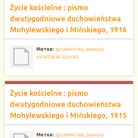
Życie kościelne : pismo
dwutygodniowe duchowieństwa
Mohylewskiego i Mińskiego, 1916
Метки:
духавенства
,
рымска-
каталіцкая царква
Życie kościelne : pismo
dwutygodniowe duchowieństwa
Mohylewskiego i Mińskiego, 1915
Метки:
духавенства
,
рымска-