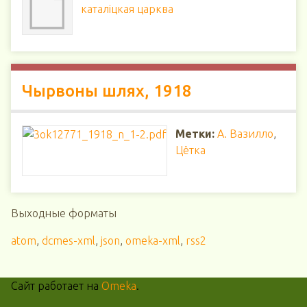
каталіцкая царква
Чырвоны шлях, 1918
Метки:
А. Вазилло
,
Цётка
Выходные форматы
atom
,
dcmes-xml
,
json
,
omeka-xml
,
rss2
Сайт работает на
Omeka
.