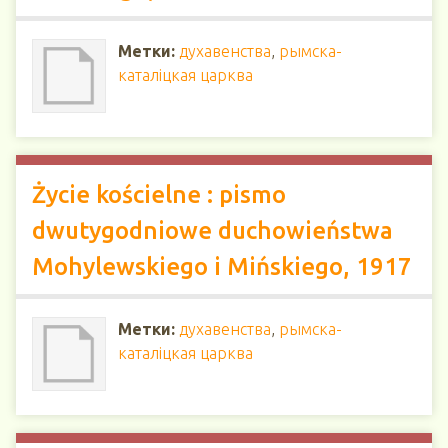
Метки:
духавенства
,
рымска-
каталіцкая царква
Życie kościelne : pismo
dwutygodniowe duchowieństwa
Mohylewskiego i Mińskiego, 1917
Метки:
духавенства
,
рымска-
каталіцкая царква