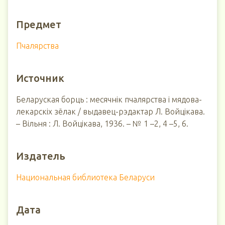
Предмет
Пчалярства
Источник
Беларуская борць : месячнік пчалярства і мядова-
лекарскіх зёлак / выдавец-рэдактар Л. Войцікава.
– Вільня : Л. Войцікава, 1936. – № 1 –2, 4 –5, 6.
Издатель
Национальная библиотека Беларуси
Дата