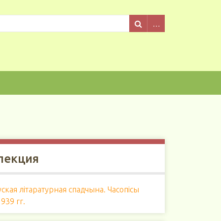
лекция
ская літаратурная спадчына. Часопісы
939 гг.