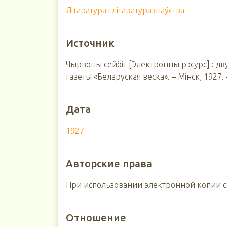
Літаратура і літаратуразнаўства
Источник
Чырвоны сейбіт [Электронны рэсурс] : дв
газеты «Беларуская вёска». – Мінск, 1927.
Дата
1927
Авторские права
При использовании электронной копии сс
Отношение