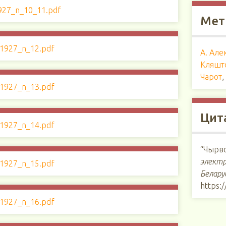
Мет
А. Але
Кляшт
Чарот
Цит
“Чырво
электр
Белару
https: