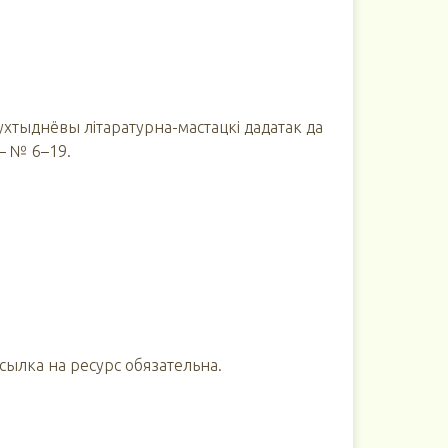
ухтыднёвы літаратурна-мастацкі дадатак да
 – № 6–19.
ылка на ресурс обязательна.