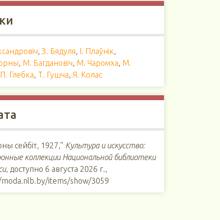
ки
ксандровіч
,
З. Бядуля
,
І. Плаўнік
,
орны
,
М. Багдановіч
,
М. Чаромха
,
М.
,
П. Глебка
,
Т. Гушча
,
Я. Колас
ата
ны сейбіт, 1927,”
Культура и искусство:
онные коллекции Национальной библиотеки
си
, доступно 6 августа 2026 г.,
//moda.nlb.by/items/show/3059