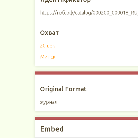
https://нэб.рф/catalog/000200_000018_R
Охват
20 век
Минск
Original Format
журнал
Embed