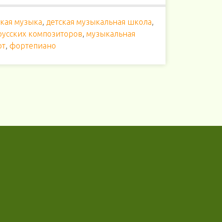
ская музыка
,
детская музыкальная школа
,
русских композиторов
,
музыкальная
от
,
фортепиано