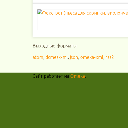
Выходные форматы
atom
,
dcmes-xml
,
json
,
omeka-xml
,
rss2
Сайт работает на
Omeka
.