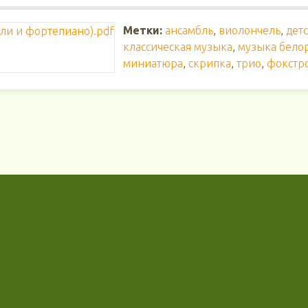
Метки:
ансамбль
,
виолончель
,
дет
классическая музыка
,
музыка бело
миниатюра
,
скрипка
,
трио
,
фокстр