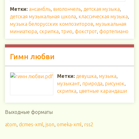
Метки:
ансамбль
,
виолончель
,
детская музыка
,
детская музыкальная школа
,
классическая музыка
,
музыка белорусских композиторов
,
музыкальная
миниатюра
,
скрипка
,
трио
,
фокстрот
,
фортепиано
Гимн любви
Метки:
девушка
,
музыка
,
музыкант
,
природа
,
рисунок
,
скрипка
,
цветные карандаши
Выходные форматы
atom
,
dcmes-xml
,
json
,
omeka-xml
,
rss2