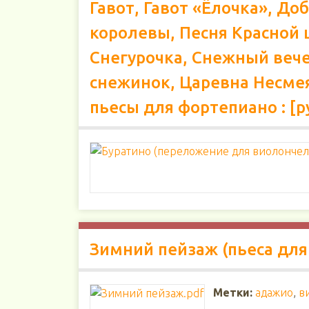
Гавот, Гавот «Ёлочка», До
королевы, Песня Красной 
Снегурочка, Снежный вечер
снежинок, Царевна Несмея
пьесы для фортепиано : [р
Зимний пейзаж (пьеса для
Метки:
адажио
,
в