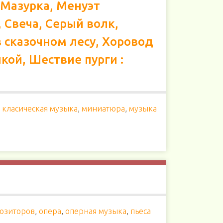
 Мазурка, Менуэт
 Свеча, Серый волк,
в сказочном лесу, Хоровод
кой, Шествие пурги :
,
класическая музыка
,
миниатюра
,
музыка
позиторов
,
опера
,
оперная музыка
,
пьеса