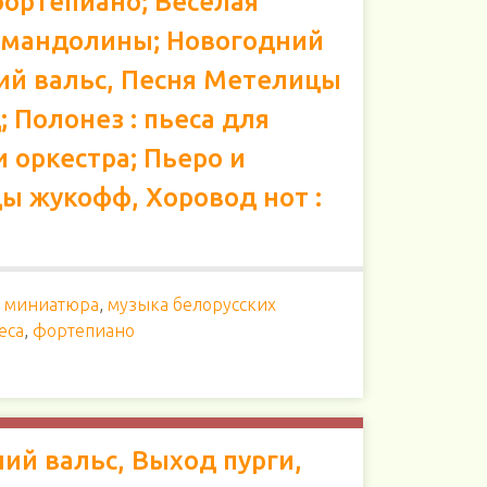
фортепиано; Весёлая
я мандолины; Новогодний
ний вальс, Песня Метелицы
; Полонез : пьеса для
 оркестра; Пьеро и
ы жукофф, Хоровод нот :
,
миниатюра
,
музыка белорусских
еса
,
фортепиано
ний вальс, Выход пурги,