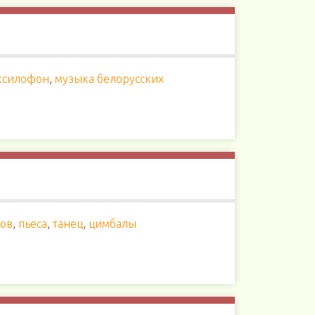
ксилофон
,
музыка белорусских
ров
,
пьеса
,
танец
,
цимбалы