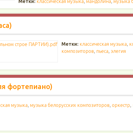
Метки:
классическая музыка
,
мандолина
,
музыка 
аса)
Метки:
классическая музыка
,
к
композиторов
,
пьеса
,
элегия
ля фортепиано)
еская музыка
,
музыка белорусских композиторов
,
оркестр
,