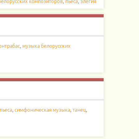
белорусских композиторов
,
пьеса
,
элегия
онтрабас
,
музыка белорусских
пьеса
,
симфоническая музыка
,
танец
,