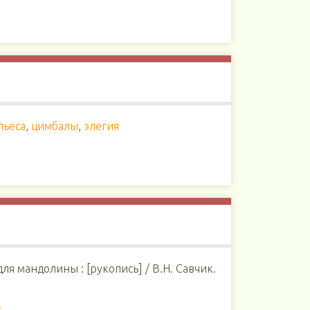
пьеса
,
цимбалы
,
элегия
для мандолины : [рукопись] / В.Н. Савчик.