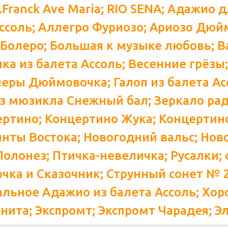
C.Franck Ave Maria; RIO SENA; Адажио 
Ассоль; Аллегро Фуриозо; Ариозо Дюйм
; Болеро; Большая к музыке любовь; В
ка из балета Ассоль; Весенние грёзы
еры Дюймовочка; Галоп из балета Асс
з мюзикла Снежный бал; Зеркало рад
ертино; Концертино Жука; Концертин
нты Востока; Новогодний вальс; Нов
Полонез; Птичка-невеличка; Русалки; 
чка и Сказочник; Струнный сонет № 20
льное Адажио из балета Ассоль; Хор
нита; Экспромт; Экспромт Чарадея; Эл