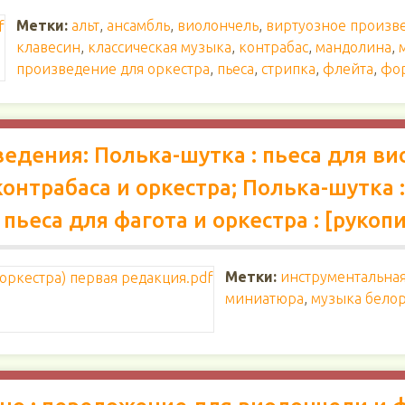
Метки:
альт
,
ансамбль
,
виолончель
,
виртуозное произв
клавесин
,
классическая музыка
,
контрабас
,
мандолина
,
произведение для оркестра
,
пьеса
,
стрипка
,
флейта
,
фо
дения: Полька-шутка : пьеса для ви
контрабаса и оркестра; Полька-шутка :
: пьеса для фагота и оркестра : [рукоп
Метки:
инструментальна
миниатюра
,
музыка белор