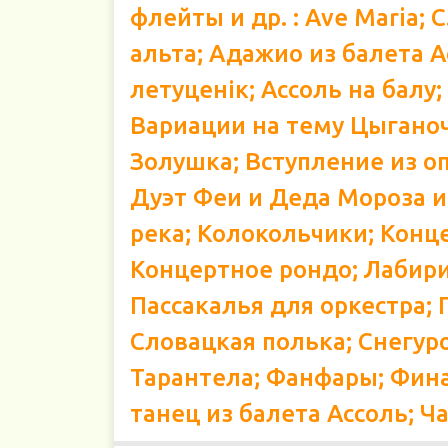
флейты и др. : Ave Maria; 
альта; Адажио из балета 
летуценік; Ассоль на балу
Вариации на тему Цыганоч
Золушка; Вступление из оп
Дуэт Феи и Деда Мороза и
река; Колокольчики; Конц
Концертное рондо; Лабири
Пассакалья для оркестра; 
Словацкая полька; Снегуро
Тарантела; Фанфары; Фина
танец из балета Ассоль; Ча