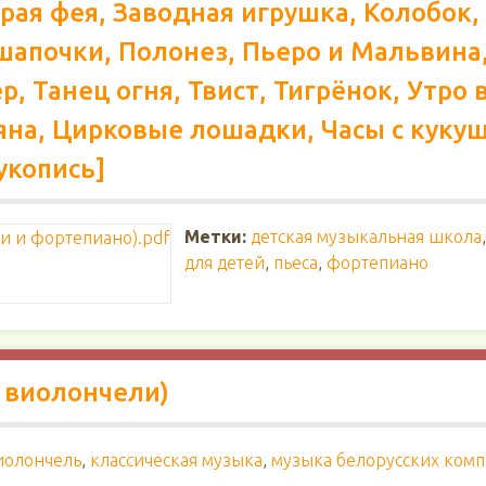
брая фея, Заводная игрушка, Колобок,
шапочки, Полонез, Пьеро и Мальвина,
, Танец огня, Твист, Тигрёнок, Утро 
на, Цирковые лошадки, Часы с кукуш
укопись]
Метки:
детская музыкальная школа
для детей
,
пьеса
,
фортепиано
 виолончели)
иолончель
,
классическая музыка
,
музыка белорусских ком