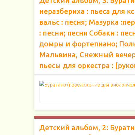
Детский альбом, 3: Бурат
неразбериха : пьеса для 
вальс : песня; Мазурка :
: песни; песня Собаки : п
домры и фортепиано; Польк
Мальвина, Снежный вечер 
пьесы для оркестра : [руко
Детский альбом, 2: Бурати