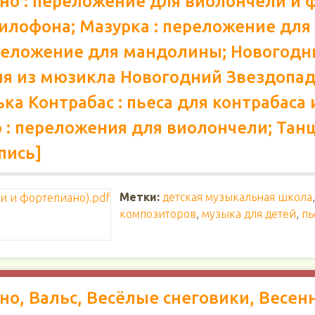
ино : переложение для виолончели и 
ксилофона; Мазурка : переложение дл
переложение для мандолины; Новогод
есня из мюзикла Новогодний Звездопад
а Контрабас : пьеса для контрабаса и
: переложения для виолончели; Танц
пись]
Метки:
детская музыкальная школа
композиторов
,
музыка для детей
,
пь
но, Вальс, Весёлые снеговики, Весен