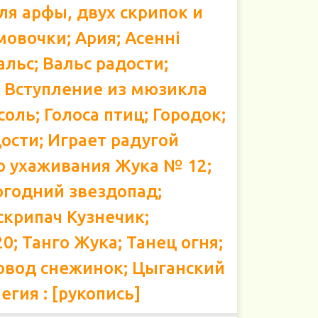
для арфы, двух скрипок и
овочки; Ария; Асенні
альс; Вальс радости;
; Вступление из мюзикла
оль; Голоса птиц; Городок;
ости; Играет радугой
о ухаживания Жука № 12;
огодний звездопад;
скрипач Кузнечик;
; Танго Жука; Танец огня;
овод снежинок; Цыганский
егия : [рукопись]