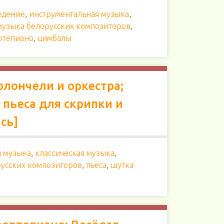
едение
,
инструментальная музыка
,
музыка белорусских композиторов
,
ртепиано
,
цимбалы
олончели и оркестра;
 пьеса для скрипки и
ись]
я музыка
,
классическая музыка
,
усских композиторов
,
пьеса
,
шутка