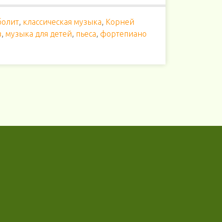
болит
,
классическая музыка
,
Корней
в
,
музыка для детей
,
пьеса
,
фортепиано