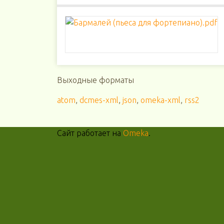
Выходные форматы
atom
,
dcmes-xml
,
json
,
omeka-xml
,
rss2
Сайт работает на
Omeka
.