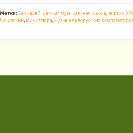
Метки:
Бармалей
,
детская музыкальная школа
,
доктор Ай
Чуковский
,
миниатюра
,
музыка белорусских композиторо