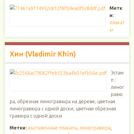
Метк
и:
плакат
ы
Хин (Vladimir Khin)
Эстам
п :
линог
равю
ра, обрезная линогравюра на дереве, цветная
линогравюра с одной доски, цветная обрезная
гравюра с одной доски
Метки:
выставочные плакаты
,
линогравюра
,