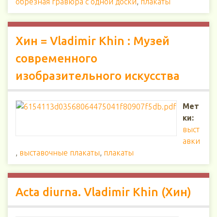
обрезная гравюра с одной доски
,
плакаты
Хин = Vladimir Khin : Музей
современного
изобразительного искусства
Мет
ки:
выст
авки
,
выставочные плакаты
,
плакаты
Acta diurna. Vladimir Khin (Хин)