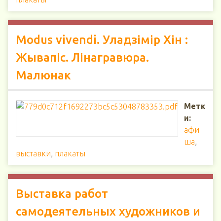
Modus vivendi. Уладзімір Хін :
Жывапіс. Лінагравюра.
Малюнак
Метк
и:
афи
ша
,
выставки
,
плакаты
Выставка работ
самодеятельных художников и