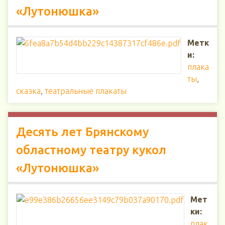
«Лутонюшка»
Метк
и:
плака
ты
,
сказка
,
театральные плакаты
Десять лет Брянскому
областному театру кукол
«Лутонюшка»
Мет
ки:
плак