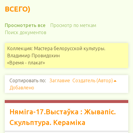
ВСЕГО)
Просмотреть все
Просмотр по меткам
Поиск документов
Коллекция: Мастера белорусской культуры.
Владимир Провидохин
«Время - плакат»
Сортировать по:
Заглавие
Создатель (Автор)
Добавлено
Няміга-17.Выстаўка : Жывапіс.
Скульптура. Кераміка