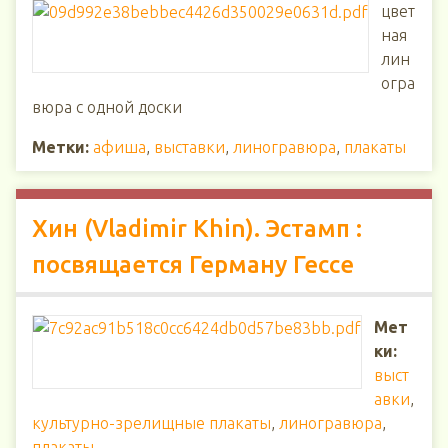
цвет
ная
лин
огра
вюра с одной доски
Метки:
афиша
,
выставки
,
линогравюра
,
плакаты
Хин (Vladimir Khin). Эстамп :
посвящается Герману Гессе
Мет
ки:
выст
авки
,
культурно-зрелищные плакаты
,
линогравюра
,
плакаты