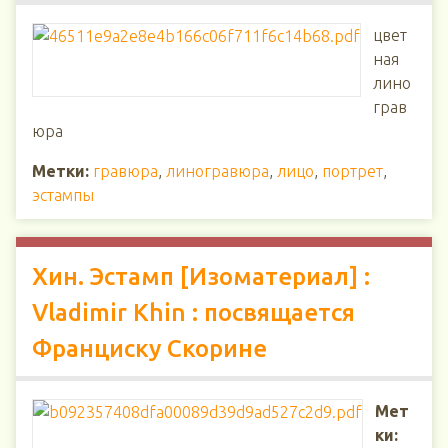
цвет
ная
лино
грав
юра
Метки:
гравюра
,
линогравюра
,
лицо
,
портрет
,
эстампы
Хин. Эстамп [Изоматериал] :
Vladimir Khin : посвящается
Франциску Скорине
Мет
ки: