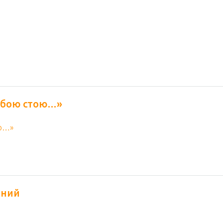
обою стою…»
ений