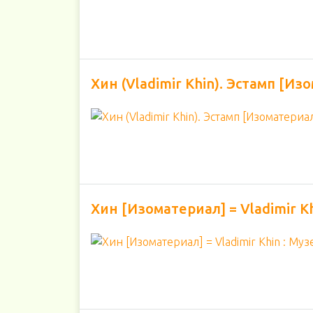
Хин (Vladimir Khin). Эстамп [Из
Хин [Изоматериал] = Vladimir K