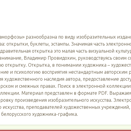
аморфозы» разнообразна по виду изобразительных издани
а: открытки, буклеты, эстампы. Значимая часть электрон
равительная открытка это малая часть визуальной культу
 внимание, Владимир Провидохин, руководствуясь своим со
ю открытку. Открытка, в понимании художника – художес
ние и психологию восприятия нестандартным авторским р
ия художественного наследия автора, предоставление дос
орском и смежных правах. Поиск в электронной коллекции 
коллекции. Материал представлен в формате PDF. Выражае
ровку произведения изобразительного искусства. Электр
 искусства, преподавателей художественных учреждений, р
о белорусского художника-графика.