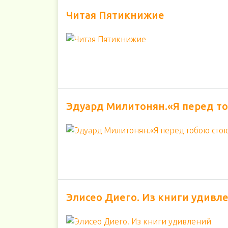
Читая Пятикнижие
Эдуард Милитонян.«Я перед т
Элисео Диего. Из книги удивл