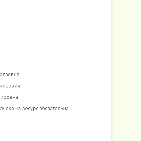
колаевна
имирович
мировна
ылка на ресурс обязательна.