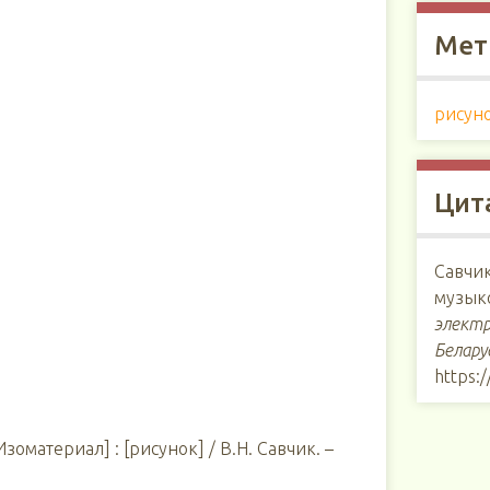
Мет
рисун
Цит
Савчи
музык
электр
Белару
https:
зоматериал] : [рисунок] / В.Н. Савчик. –