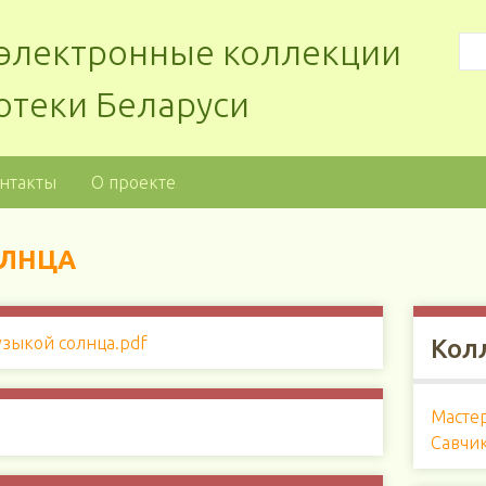
: электронные коллекции
отеки Беларуси
нтакты
О проекте
ОЛНЦА
Кол
Масте
Савчи