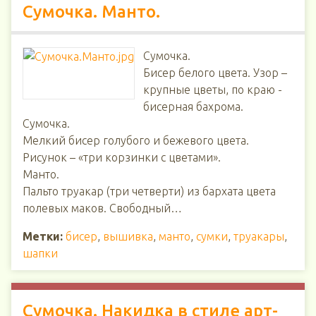
Сумочка. Манто.
Сумочка.
Бисер белого цвета. Узор –
крупные цветы, по краю -
бисерная бахрома.
Сумочка.
Мелкий бисер голубого и бежевого цвета.
Рисунок – «три корзинки с цветами».
Манто.
Пальто труакар (три четверти) из бархата цвета
полевых маков. Свободный…
Метки:
бисер
,
вышивка
,
манто
,
сумки
,
труакары
,
шапки
Сумочка. Накидка в стиле арт-