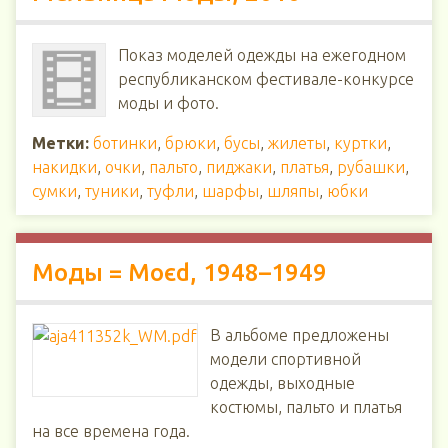
Показ моделей одежды на ежегодном
республиканском фестивале-конкурсе
моды и фото.
Метки:
ботинки
,
брюки
,
бусы
,
жилеты
,
куртки
,
накидки
,
очки
,
пальто
,
пиджаки
,
платья
,
рубашки
,
сумки
,
туники
,
туфли
,
шарфы
,
шляпы
,
юбки
Моды = Moєd, 1948–1949
В альбоме предложены
модели спортивной
одежды, выходные
костюмы, пальто и платья
на все времена года.