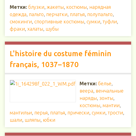
Метки:
блузки
,
жакеты
,
костюмы
,
нарядная
одежда
,
пальто
,
перчатки
,
платья
,
полупальто
,
смокинги
,
спортивные костюмы
,
сумки
,
туфли
,
фраки
,
халаты
,
шубы
L'histoire du costume féminin
français, 1037–1870
Метки:
белье
,
веера
,
венчальные
наряды
,
зонты
,
костюмы
,
мантии
,
мантильи
,
перья
,
платья
,
прически
,
сумки
,
трости
,
шали
,
шляпы
,
юбки