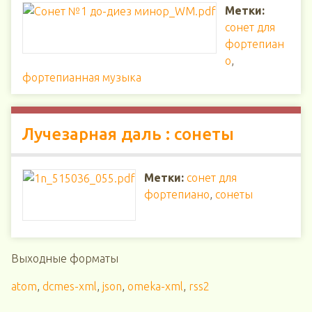
Метки:
сонет для
фортепиан
о
,
фортепианная музыка
Лучезарная даль : сонеты
Метки:
сонет для
фортепиано
,
сонеты
Выходные форматы
atom
,
dcmes-xml
,
json
,
omeka-xml
,
rss2