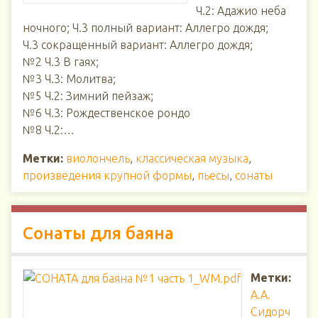
Ч.2: Адажио неба
ночного; Ч.3 полный вариант: Аллегро дождя;
Ч.3 сокращенный вариант: Аллегро дождя;
№2 Ч.3 В гаях;
№3 Ч.3: Молитва;
№5 Ч.2: Зимний пейзаж;
№6 Ч.3: Рождественское рондо
№8 Ч.2:…
Метки:
виолончель
,
классическая музыка
,
произведения крупной формы
,
пьесы
,
сонаты
Сонаты для баяна
Метки:
А.А.
Сидорч