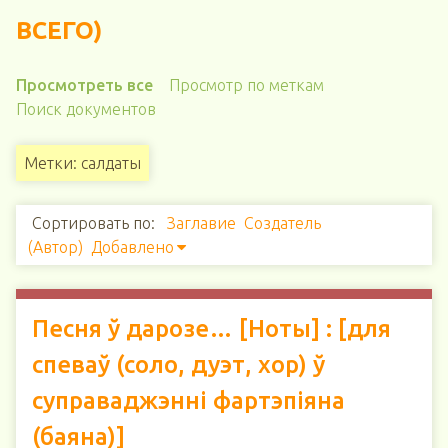
ВСЕГО)
Просмотреть все
Просмотр по меткам
Поиск документов
Метки: салдаты
Сортировать по:
Заглавие
Создатель
(Автор)
Добавлено
Песня ў дарозе… [Ноты] : [для
спеваў (соло, дуэт, хор) ў
суправаджэнні фартэпіяна
(баяна)]