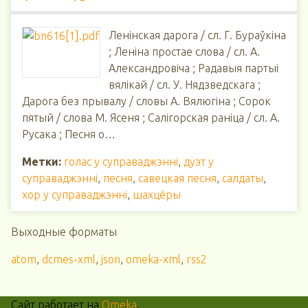
Ленінская дарога / сл. Г. Бураўкіна
; Леніна простае слова / сл. А.
Александровіча ; Радавыя партыі
вялікай / сл. У. Нядзведскага ;
Дарога без прывалу / словы А. Вялюгіна ; Сорок
пятый / слова М. Ясеня ; Салігорская раніца / сл. А.
Русака ; Песня о…
Метки:
голас у суправаджэнні
,
дуэт у
суправаджэнні
,
песня
,
савецкая песня
,
салдаты
,
хор у суправаджэнні
,
шахцёры
Выходные форматы
atom
,
dcmes-xml
,
json
,
omeka-xml
,
rss2
Сайт работает на
Omeka
.