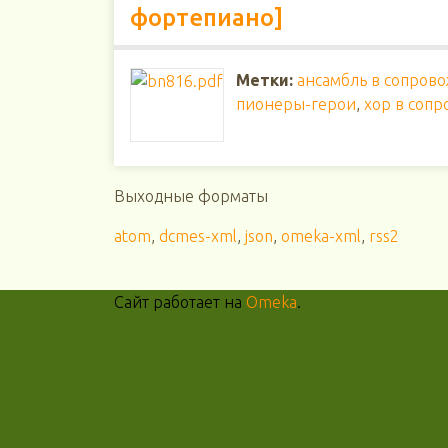
фортепиано]
Метки:
ансамбль в сопров
пионеры-герои
,
хор в соп
Выходные форматы
atom
,
dcmes-xml
,
json
,
omeka-xml
,
rss2
Сайт работает на
Omeka
.