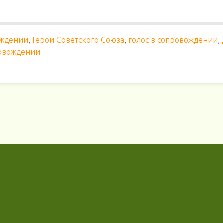
ождении
,
Герои Советского Союза
,
голос в сопровождении
,
ровождении