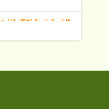
дуэт в сопровождении
,
кантата
,
песня
,