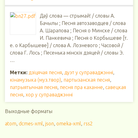
Даў слова ― стрымай! / словы А.
Бачылы ; Песня автозаводцев / слова
А. Шарапова ; Песня о Минске / слова
И. Панкевича ; Песня о Корбышеве [т.
е. о Карбышеве] / слова А. Лозневого ; Часовой /
слова Г. Лось ; Песенька мінскіх дзяцей / словы Э.
…
Метки:
дзіцячая песня
,
дуэт у суправаджэнні
,
кінамузыка (муз.твор)
,
партызанская песня
,
патрыятычная песня
,
песня пра каханне
,
савецкая
песня
,
хор у суправаджэнні
Выходные форматы
atom
,
dcmes-xml
,
json
,
omeka-xml
,
rss2