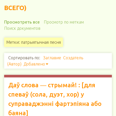
ВСЕГО)
Просмотреть все
Просмотр по меткам
Поиск документов
Метки: патрыятычная песня
Сортировать по:
Заглавие
Создатель
(Автор)
Добавлено
Даў слова ― стрымай! : [для
спеваў (сола, дуэт, хор) у
суправаджэнні фартэпіяна або
баяна]