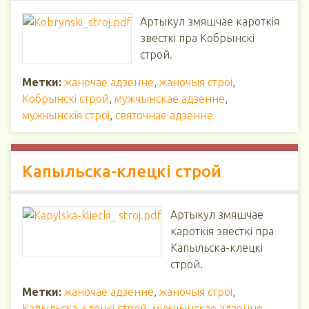
Артыкул змяшчае кароткія
звесткі пра Кобрынскі
строй.
Метки:
жаночае адзенне
,
жаночыя строі
,
Кобрынскі строй
,
мужчынскае адзенне
,
мужчынскія строі
,
святочнае адзенне
Капыльска-клецкі строй
Артыкул змяшчае
кароткія звесткі пра
Капыльска-клецкі
строй.
Метки:
жаночае адзенне
,
жаночыя строі
,
Капыльска-клецкі строй
,
мужчынскае адзенне
,