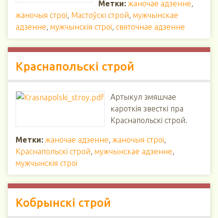
Метки:
жаночае адзенне
,
жаночыя строі
,
Мастоўскі строй
,
мужчынскае
адзенне
,
мужчынскія строі
,
святочнае адзенне
Краснапольскі строй
Артыкул змяшчае
кароткія звесткі пра
Краснапольскі строй.
Метки:
жаночае адзенне
,
жаночыя строі
,
Краснапольскі строй
,
мужчынскае адзенне
,
мужчынскія строі
Кобрынскі строй