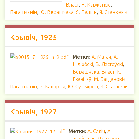
Власт
,
Н. Каржанскі
,
Пагашчанін
,
Ю. Верашчака
,
Я. Палын
,
Я. Станкевіч
Крывіч, 1925
Метки:
А. Матач
,
А.
Шлюбскі
,
В. Ластоўскі
,
Верашчака
,
Власт
,
К.
Езавітаў
,
М. Багдановіч
,
Пагашчанін
,
Р. Капорскі
,
Ю. Сулімірскі
,
Я. Станкевіч
Крывіч, 1927
Метки:
А. Савіч
,
А.
Шлюбскі
,
В. Ластоўскі
,