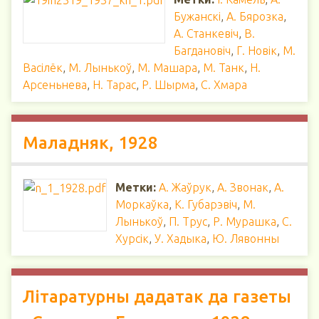
Бужанскi
,
А. Бярозка
,
А. Станкевіч
,
В.
Багдановіч
,
Г. Новік
,
М.
Васілёк
,
М. Лынькоў
,
М. Машара
,
М. Танк
,
Н.
Арсеньнева
,
Н. Тарас
,
Р. Шырма
,
С. Хмара
Маладняк, 1928
Метки:
А. Жаўрук
,
А. Звонак
,
А.
Моркаўка
,
К. Губарэвіч
,
М.
Лынькоў
,
П. Трус
,
Р. Мурашка
,
С.
Хурсік
,
У. Хадыка
,
Ю. Лявонны
Літаратурны дадатак да газеты