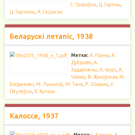
С. Грахоўскі
,
Ц. Гартны
,
Ц. Зарэчны
,
Я. Скрыган
Беларускi летапic, 1938
Метки:
А. Горны
,
А.
Дубровіч
,
А.
Задарожны
,
А. Івэрс
,
А.
Чэмер
,
В. Жукоўская
,
М.
Багдановіч
,
М. Лынькоў
,
М. Танк
,
Р. Шырма
,
У.
Пігулеўскі
,
Я. Купала
Калоссе, 1937
Метки:
I. Камель
,
А.