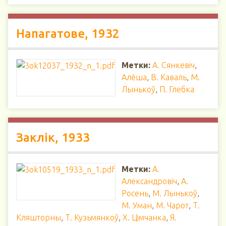
Напагатове, 1932
Метки:
А. Сянкевіч
,
Алёша
,
В. Каваль
,
М.
Лынькоў
,
П. Глебка
Заклік, 1933
Метки:
А.
Александровіч
,
А.
Росень
,
М. Лынькоў
,
М. Уман
,
М. Чарот
,
Т.
Кляшторны
,
Т. Кузьмянкоў
,
Х. Цімчанка
,
Я.