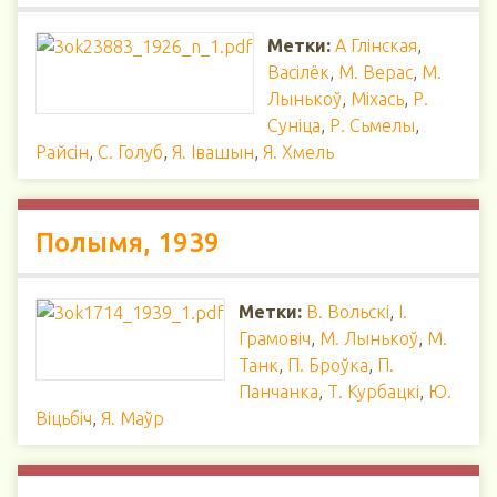
Метки:
А Глінская
,
Васілёк
,
М. Верас
,
М.
Лынькоў
,
Міхась
,
Р.
Суніца
,
Р. Сьмелы
,
Райсін
,
С. Голуб
,
Я. Івашын
,
Я. Хмель
Полымя, 1939
Метки:
В. Вольскі
,
І.
Грамовіч
,
М. Лынькоў
,
М.
Танк
,
П. Броўка
,
П.
Панчанка
,
Т. Курбацкі
,
Ю.
Віцьбіч
,
Я. Маўр