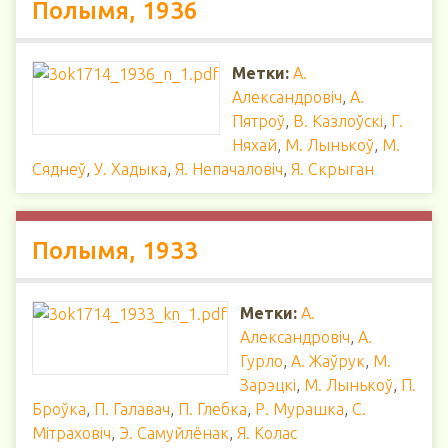
Полымя, 1936
Метки:
А.
Александровіч
,
А.
Пятроў
,
В. Казлоўскі
,
Г.
Няхай
,
М. Лынькоў
,
М.
Сяднеў
,
У. Хадыка
,
Я. Непачаловіч
,
Я. Скрыган
Полымя, 1933
Метки:
А.
Александровіч
,
А.
Гурло
,
А. Жаўрук
,
М.
Зарэцкі
,
М. Лынькоў
,
П.
Броўка
,
П. Галавач
,
П. Глебка
,
Р. Мурашка
,
С.
Мітраховіч
,
Э. Самуйлёнак
,
Я. Колас