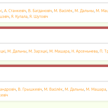
рс
,
А. Станкевіч
,
В. Багдановіч
,
М. Васілёк
,
М. Дальны
,
М. Ма
яшэвіч
,
Я. Купала
,
Я. Шутовiч
цкі
,
М. Дальны
,
М. Зарэцкі
,
М. Машара
,
Н. Арсеньнева
,
П. Т
сандровіч
,
В. Грышкевіч
,
М. Васілёк
,
М. Дальны
,
М. Машара
,
кевіч