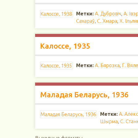
Метки:
А. Дубровіч
,
А. Івэ
Калоссе, 1938
Сахараў
,
С. Хмара
,
Х. Ільл
Калоссе, 1935
Метки:
А. Бярозка
,
Г. Вяле
Калоссе, 1935
Маладая Беларусь, 1936
Метки:
А. Алек
Маладая Беларусь, 1936
Шырма
,
С. Стан