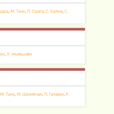
шара
,
М. Танк
,
П. Сiрата
,
С. Каліна
,
С.
рус
,
Х. Ільляшэвіч
М. Танк
,
М. Шкялёнак
,
П. Галавач
,
Р.