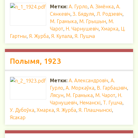
Метки:
А. Гурло
,
А. Зімёнка
,
А.
Сянкевіч
,
З. Бядуля
,
Л. Родзевіч
,
М. Грамыка
,
М. Грышын
,
М.
Чарот
,
Н. Чарнушевіч
,
Хмарка
,
Ц.
Гартны
,
Я. Журба
,
Я. Купала
,
Я. Пушча
Полымя, 1923
Метки:
А. Александровіч
,
А.
Гурло
,
А. Моркаўка
,
В. Гарбацэвіч
,
Лясун
,
М. Грамыка
,
М. Чарот
,
Н.
Чарнушевіч
,
Неманскі
,
Т. Гушча
,
У. Дубоўка
,
Хмарка
,
Я. Журба
,
Я. Плашчынскі
,
Ясакар