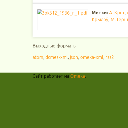
Метки:
А. Крот
,
Крылоў
,
М. Гер
Выходные форматы
atom
,
dcmes-xml
,
json
,
omeka-xml
,
rss2
Сайт работает на
Omeka
.