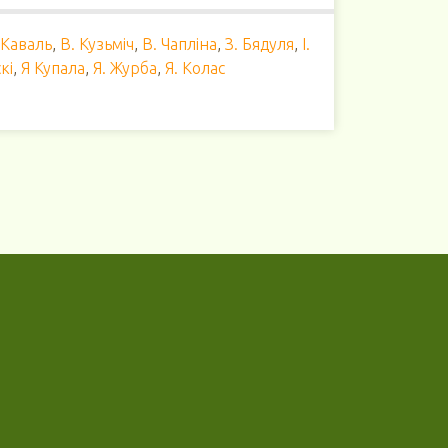
 Каваль
,
В. Кузьміч
,
В. Чапліна
,
З. Бядуля
,
І.
кі
,
Я Купала
,
Я. Журба
,
Я. Колас