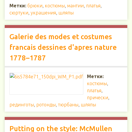
Метки:
брюки
,
костюмы
,
мантии
,
платья
,
сюртуки
,
украшения
,
шляпы
Galerie des modes et costumes
francais dessines d'apres nature
1778–1787
Метки:
костюмы
,
платья
,
прически
,
рединготы
,
ротонды
,
тюрбаны
,
шляпы
Putting on the style: McMullen