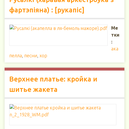
фартэпіяна) : [рукапіс]
Ме
тки
:
ака
пелла
,
песни
,
хор
Верхнее платье: кройка и
шитье жакета