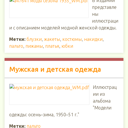
В издании
представле
ны
иллюстраци
и с описанием моделей модной женской одежды.
Метки:
блузки
,
жакеты
,
костюмы
,
накидки
,
пальто
,
пижамы
,
платья
,
юбки
Мужская и детская одежда
Иллюстрац
ии из
альбома
"Модели
одежды: осень–зима, 1950–51 г."
Метки:
пальто