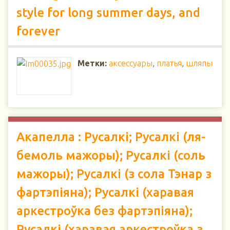
style for long summer days, and
forever
Метки:
аксессуары
,
платья
,
шляпы
Акапелла : Русалкі; Русалкі (ля-
бемоль мажоры); Русалкі (соль
мажоры); Русалкі (з сола Тэнар з
фартэпіяна); Русалкі (харавая
аркестроўка без фартэпіяна);
Русалкі (харавая аркестроўка з