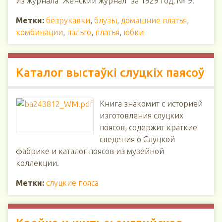
из журнала "Женский журнал" за 1929 год, № 9.
Метки:
безрукавки
,
блузы
,
домашние платья
,
комбинации
,
пальто
,
платья
,
юбки
Каталог выстаўкі слуцкіх паясоў
Книга знакомит с историей
изготовления слуцких
поясов, содержит краткие
сведения о Слуцкой
фабрике и каталог поясов из музейной
коллекции.
Метки:
слуцкие пояса