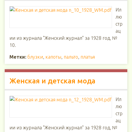
Ил
лю
стр
ац
ии из журнала "Женский журнал" за 1928 год, №
10.
Метки:
блузки
,
капоты
,
пальто
,
платья
Женская и детская мода
Ил
лю
стр
ац
ии из журнала "Женский журнал" за 1928 год, №