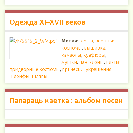
Одежда XI–XVII веков
Метки:
веера
,
военные
костюмы
,
вышивка
,
камзолы
,
куафюры
,
мушки
,
панталоны
,
платья
,
придворные костюмы
,
прически
,
украшения
,
шлейфы
,
шляпы
Папараць кветка : альбом песен