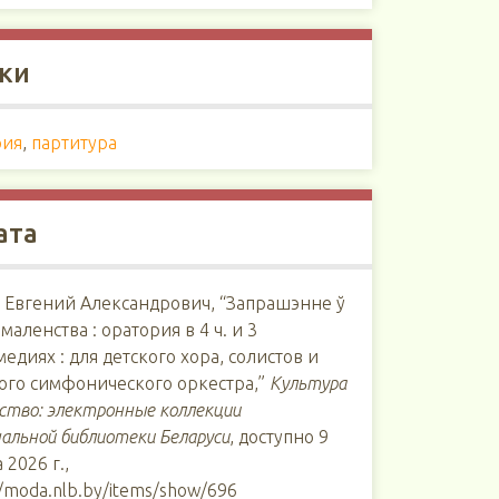
ки
рия
,
партитура
ата
 Евгений Александрович, “Запрашэнне ў
 маленства : оратория в 4 ч. и 3
едиях : для детского хора, солистов и
ого симфонического оркестра,”
Культура
сство: электронные коллекции
альной библиотеки Беларуси
, доступно 9
 2026 г.,
//moda.nlb.by/items/show/696