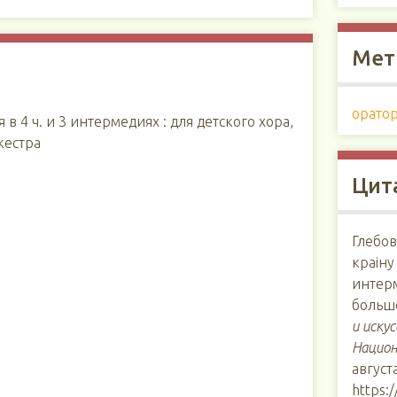
Мет
орато
в 4 ч. и 3 интермедиях : для детского хора,
кестра
Цит
Глебов
краіну
интерм
больш
и иску
Национ
августа
https: