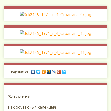
Поделиться
Заглавие
Накіроўваючыя калекцыя