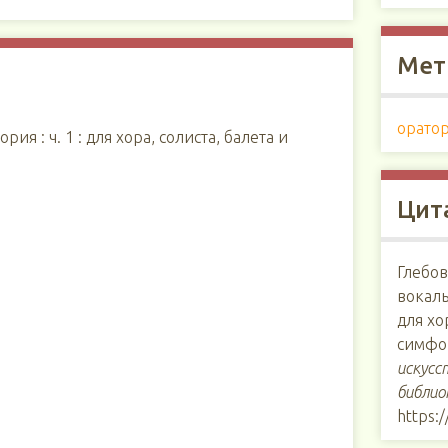
Мет
орато
ия : ч. 1 : для хора, солиста, балета и
Цит
Глебов
вокаль
для хо
симфо
искусс
библио
https: