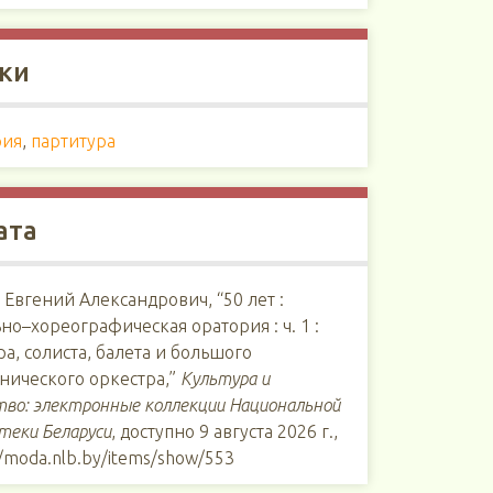
ки
рия
,
партитура
ата
 Евгений Александрович, “50 лет :
но–хореографическая оратория : ч. 1 :
ра, солиста, балета и большого
нического оркестра,”
Культура и
тво: электронные коллекции Национальной
теки Беларуси
, доступно 9 августа 2026 г.,
//moda.nlb.by/items/show/553