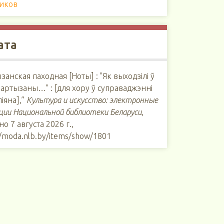
иков
ата
занская паходная [Ноты] : "Як выходзілі ў
артызаны…" : [для хору ў суправаджэнні
іяна],”
Культура и искусство: электронные
ции Национальной библиотеки Беларуси
,
но 7 августа 2026 г.,
//moda.nlb.by/items/show/1801