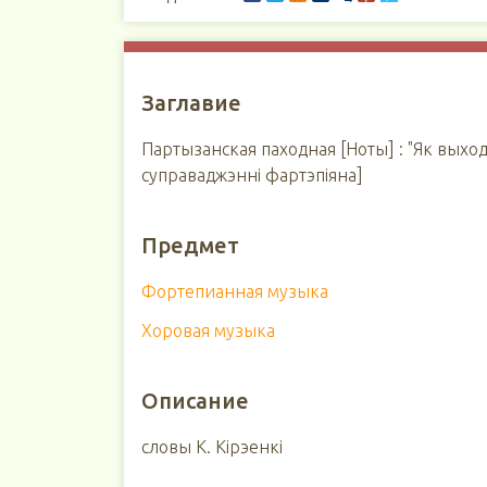
Заглавие
Партызанская паходная [Ноты] : "Як выход
суправаджэнні фартэпіяна]
Предмет
Фортепианная музыка
Хоровая музыка
Описание
словы К. Кірэенкі