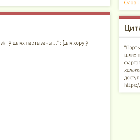
Оловн
Цит
зілі ў шлях партызаны…" : [для хору ў
“Парты
шлях п
фартэп
коллек
доступ
https: