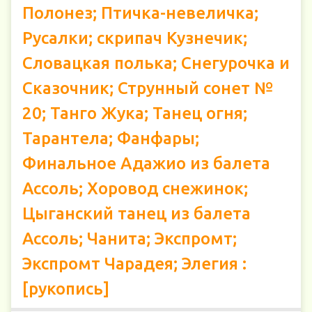
Полонез; Птичка-невеличка;
Русалки; скрипач Кузнечик;
Словацкая полька; Снегурочка и
Сказочник; Струнный сонет №
20; Танго Жука; Танец огня;
Тарантела; Фанфары;
Финальное Адажио из балета
Ассоль; Хоровод снежинок;
Цыганский танец из балета
Ассоль; Чанита; Экспромт;
Экспромт Чарадея; Элегия :
[рукопись]