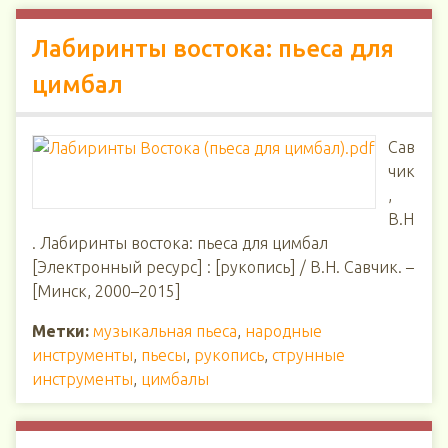
Лабиринты востока: пьеса для
цимбал
Сав
чик
,
В.Н
. Лабиринты востока: пьеса для цимбал
[Электронный ресурс] : [рукопись] / В.Н. Савчик. –
[Минск, 2000–2015]
Метки:
музыкальная пьеса
,
народные
инструменты
,
пьесы
,
рукопись
,
струнные
инструменты
,
цимбалы