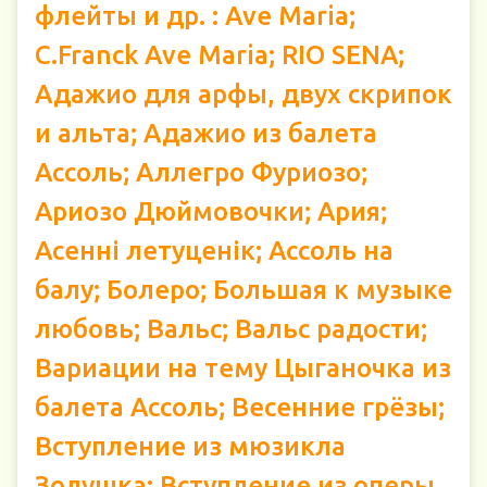
флейты и др. : Ave Maria;
C.Franck Ave Maria; RIO SENA;
Адажио для арфы, двух скрипок
и альта; Адажио из балета
Ассоль; Аллегро Фуриозо;
Ариозо Дюймовочки; Ария;
Асенні летуценік; Ассоль на
балу; Болеро; Большая к музыке
любовь; Вальс; Вальс радости;
Вариации на тему Цыганочка из
балета Ассоль; Весенние грёзы;
Вступление из мюзикла
Золушка; Вступление из оперы