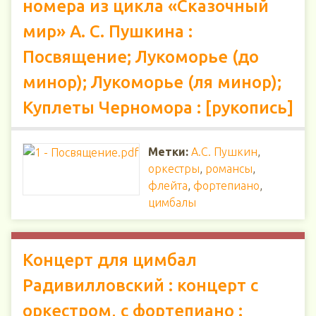
номера из цикла «Сказочный
мир» А. С. Пушкина :
Посвящение; Лукоморье (до
минор); Лукоморье (ля минор);
Куплеты Черномора : [рукопись]
Метки:
А.С. Пушкин
,
оркестры
,
романсы
,
флейта
,
фортепиано
,
цимбалы
Концерт для цимбал
Радивилловский : концерт с
оркестром, с фортепиано :