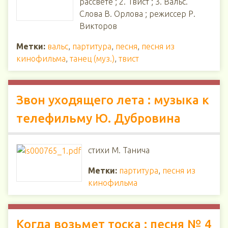
рассвете ; 2. Твист ; 3. Вальс.
Слова В. Орлова ; режиссер Р.
Викторов
Метки:
вальс
,
партитура
,
песня
,
песня из
кинофильма
,
танец (муз.)
,
твист
Звон уходящего лета : музыка к
телефильму Ю. Дубровина
стихи М. Танича
Метки:
партитура
,
песня из
кинофильма
Когда возьмет тоска : песня № 4