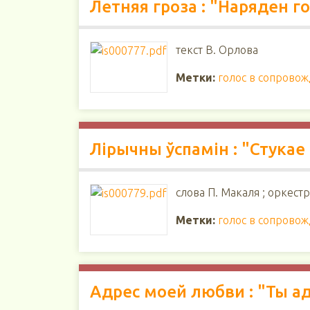
Летняя гроза : "Наряден го
текст В. Орлова
Метки:
голос в сопрово
Лірычны ўспамін : "Стукае
слова П. Макаля ; оркест
Метки:
голос в сопрово
Адрес моей любви : "Ты 