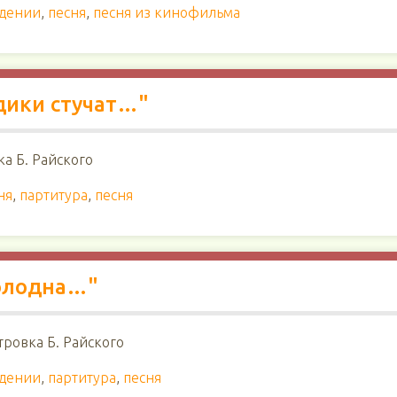
ждении
,
песня
,
песня из кинофильма
дики стучат…"
ка Б. Райского
ня
,
партитура
,
песня
холодна…"
стровка Б. Райского
ждении
,
партитура
,
песня