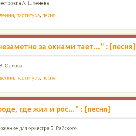
кестровка А. Шпенева
ждении
,
партитура
,
песня
незаметно за окнами тает…" : [песня]
 В. Орлова
ждении
,
партитура
,
песня
роде, где жил и рос…" : [песня]
ложение для оркестра Б. Райского