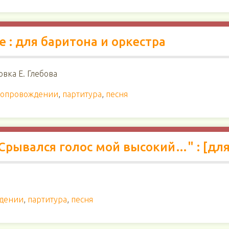
 : для баритона и оркестра
овка Е. Глебова
 сопровождении
,
партитура
,
песня
"Срывался голос мой высокий…" : [для
ждении
,
партитура
,
песня