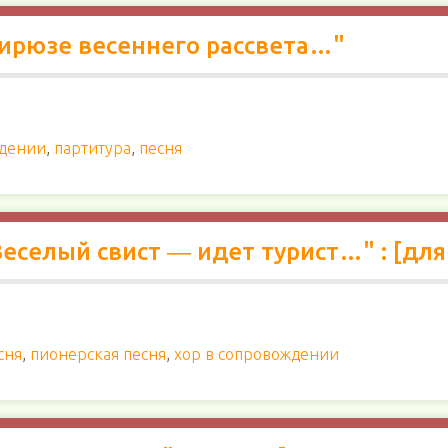
 бирюзе весеннего рассвета…"
ждении
,
партитура
,
песня
Веселый свист ― идет турист…" : [для
сня
,
пионерская песня
,
хор в сопровождении