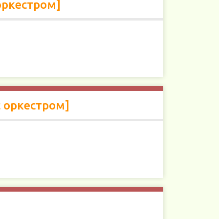
 оркестром]
с оркестром]