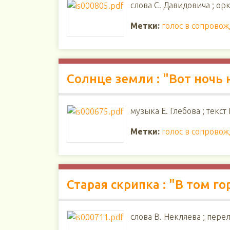
слова С. Давидовича ; ор
Метки:
голос в сопрово
Солнце земли : "Вот ночь 
музыка Е. Глебова ; текст
Метки:
голос в сопрово
Старая скрипка : "В том го
слова В. Некляева ; пере