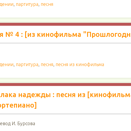
ждении
,
партитура
,
песня
сня № 4 : [из кинофильма "Прошлогодн
ждении
,
партитура
,
песня
,
песня из кинофильма
блака надежды : песня из [кинофиль
фортепиано]
ревод И. Бурсова