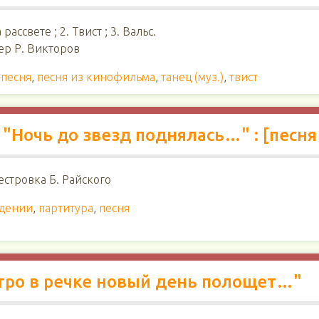
рассвете ; 2. Твист ; 3. Вальс.
ер Р. Викторов
,
песня
,
песня из кинофильма
,
танец (муз.)
,
твист
 "Ночь до звезд поднялась…" : [песня 
естровка Б. Райского
ждении
,
партитура
,
песня
"Утро в речке новый день полощет…"