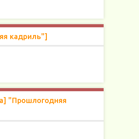
яя кадриль"]
ма] "Прошлогодняя