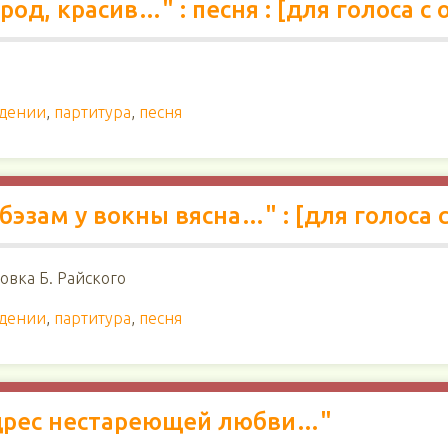
род, красив…" : песня : [для голоса с
ждении
,
партитура
,
песня
 бэзам у вокны вясна…" : [для голоса 
ровка Б. Райского
ждении
,
партитура
,
песня
адрес нестареющей любви…"