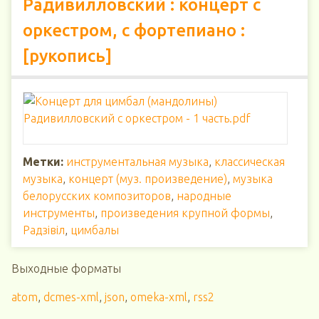
Радивилловский : концерт с
оркестром, с фортепиано :
[рукопись]
Метки:
инструментальная музыка
,
классическая
музыка
,
концерт (муз. произведение)
,
музыка
белорусских композиторов
,
народные
инструменты
,
произведения крупной формы
,
Радзiвiл
,
цимбалы
Выходные форматы
atom
,
dcmes-xml
,
json
,
omeka-xml
,
rss2