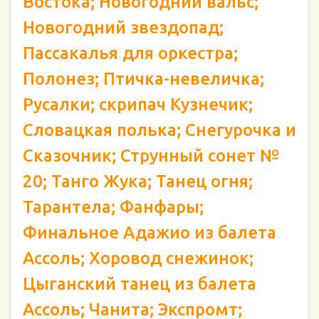
Востока; Новогодний вальс;
Новогодний звездопад;
Пассакалья для оркестра;
Полонез; Птичка-невеличка;
Русалки; скрипач Кузнечик;
Словацкая полька; Снегурочка и
Сказочник; Струнный сонет №
20; Танго Жука; Танец огня;
Тарантела; Фанфары;
Финальное Адажио из балета
Ассоль; Хоровод снежинок;
Цыганский танец из балета
Ассоль; Чанита; Экспромт;