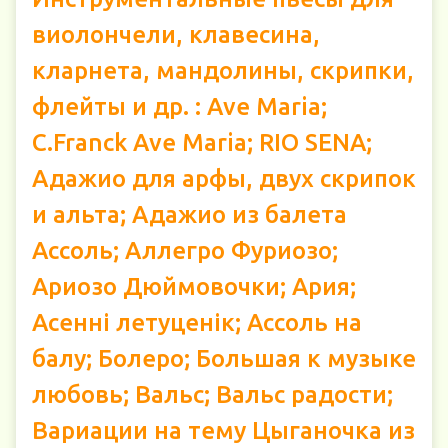
виолончели, клавесина,
кларнета, мандолины, скрипки,
флейты и др. : Ave Maria;
C.Franck Ave Maria; RIO SENA;
Адажио для арфы, двух скрипок
и альта; Адажио из балета
Ассоль; Аллегро Фуриозо;
Ариозо Дюймовочки; Ария;
Асенні летуценік; Ассоль на
балу; Болеро; Большая к музыке
любовь; Вальс; Вальс радости;
Вариации на тему Цыганочка из