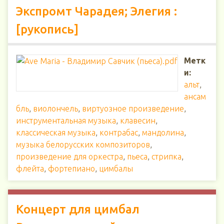
Экспромт Чарадея; Элегия :
[рукопись]
Метк
и:
альт
,
ансам
бль
,
виолончель
,
виртуозное произведение
,
инструментальная музыка
,
клавесин
,
классическая музыка
,
контрабас
,
мандолина
,
музыка белорусских композиторов
,
произведение для оркестра
,
пьеса
,
стрипка
,
флейта
,
фортепиано
,
цимбалы
Концерт для цимбал