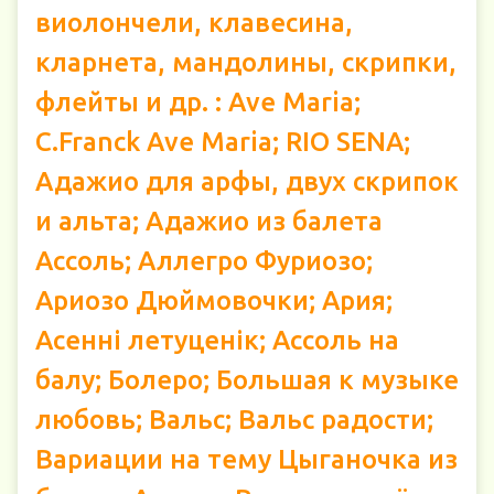
виолончели, клавесина,
кларнета, мандолины, скрипки,
флейты и др. : Ave Maria;
C.Franck Ave Maria; RIO SENA;
Адажио для арфы, двух скрипок
и альта; Адажио из балета
Ассоль; Аллегро Фуриозо;
Ариозо Дюймовочки; Ария;
Асенні летуценік; Ассоль на
балу; Болеро; Большая к музыке
любовь; Вальс; Вальс радости;
Вариации на тему Цыганочка из