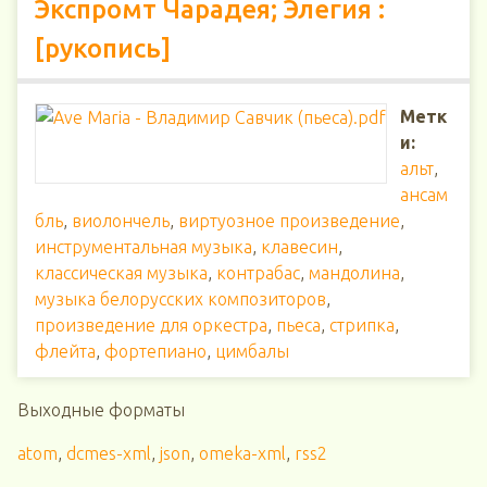
Экспромт Чарадея; Элегия :
[рукопись]
Метк
и:
альт
,
ансам
бль
,
виолончель
,
виртуозное произведение
,
инструментальная музыка
,
клавесин
,
классическая музыка
,
контрабас
,
мандолина
,
музыка белорусских композиторов
,
произведение для оркестра
,
пьеса
,
стрипка
,
флейта
,
фортепиано
,
цимбалы
Выходные форматы
atom
,
dcmes-xml
,
json
,
omeka-xml
,
rss2