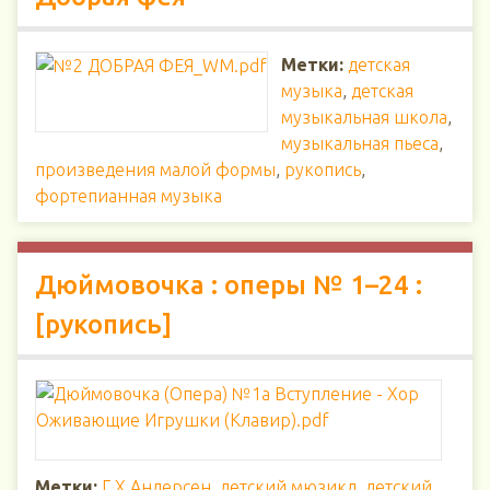
Метки:
детская
музыка
,
детская
музыкальная школа
,
музыкальная пьеса
,
произведения малой формы
,
рукопись
,
фортепианная музыка
Дюймовочка : оперы № 1–24 :
[рукопись]
Метки:
Г.Х.Андерсен
,
детский мюзикл
,
детский