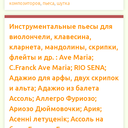
композиторов
,
пьеса
,
шутка
Инструментальные пьесы для
виолончели, клавесина,
кларнета, мандолины, скрипки,
флейты и др. : Ave Maria;
C.Franck Ave Maria; RIO SENA;
Адажио для арфы, двух скрипок
и альта; Адажио из балета
Ассоль; Аллегро Фуриозо;
Ариозо Дюймовочки; Ария;
Асенні летуценік; Ассоль на