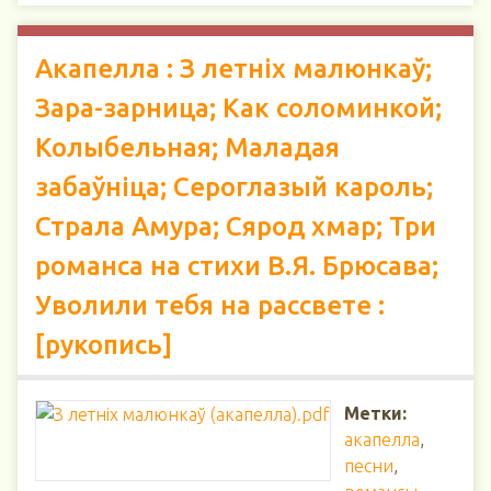
Акапелла : З летніх малюнкаў;
Зара-зарница; Как соломинкой;
Колыбельная; Маладая
забаўніца; Сероглазый кароль;
Страла Амура; Сярод хмар; Три
романса на стихи В.Я. Брюсава;
Уволили тебя на рассвете :
[рукопись]
Метки:
акапелла
,
песни
,