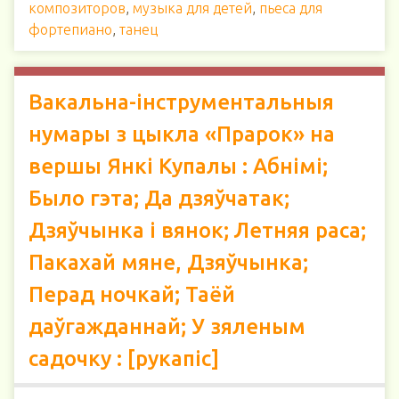
композиторов
,
музыка для детей
,
пьеса для
фортепиано
,
танец
Вакальна-інструментальныя
нумары з цыкла «Прарок» на
вершы Янкі Купалы : Абнімі;
Было гэта; Да дзяўчатак;
Дзяўчынка і вянок; Летняя раса;
Пакахай мяне, Дзяўчынка;
Перад ночкай; Таёй
даўгажданнай; У зяленым
садочку : [рукапіс]