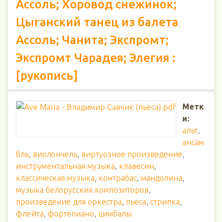
Ассоль; Хоровод снежинок;
Цыганский танец из балета
Ассоль; Чанита; Экспромт;
Экспромт Чарадея; Элегия :
[рукопись]
Метк
и:
альт
,
ансам
бль
,
виолончель
,
виртуозное произведение
,
инструментальная музыка
,
клавесин
,
классическая музыка
,
контрабас
,
мандолина
,
музыка белорусских композиторов
,
произведение для оркестра
,
пьеса
,
стрипка
,
флейта
,
фортепиано
,
цимбалы