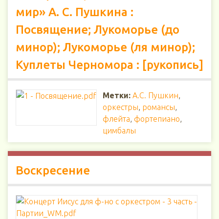
мир» А. С. Пушкина :
Посвящение; Лукоморье (до
минор); Лукоморье (ля минор);
Куплеты Черномора : [рукопись]
Метки:
А.С. Пушкин
,
оркестры
,
романсы
,
флейта
,
фортепиано
,
цимбалы
Воскресение