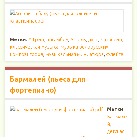
Метки:
А.Грин
,
ансамбль
,
Ассоль
,
дуэт
,
клавесин
,
классическая музыка
,
музыка белорусских
композиторов
,
музыкальная миниатюра
,
флейта
Бармалей (пьеса для
фортепиано)
Метки:
Бармале
й
,
детская