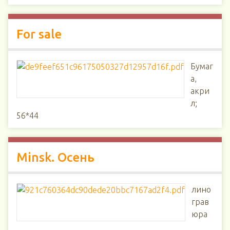
For sale
Бумаг
а,
акри
л;
56*44
Minsk. Осень
лино
грав
юра