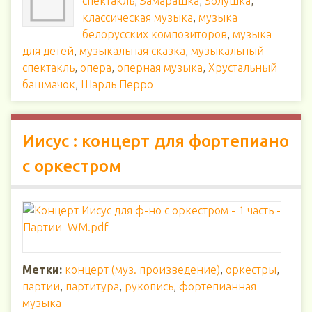
спектакль
,
Замарашка
,
Золушка
,
классическая музыка
,
музыка
белорусских композиторов
,
музыка
для детей
,
музыкальная сказка
,
музыкальный
спектакль
,
опера
,
оперная музыка
,
Хрустальный
башмачок
,
Шарль Перро
Иисус : концерт для фортепиано
с оркестром
Метки:
концерт (муз. произведение)
,
оркестры
,
партии
,
партитура
,
рукопись
,
фортепианная
музыка