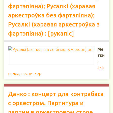
фартэпіяна); Русалкі (харавая
аркестроўка без фартэпіяна);
Русалкі (харавая аркестроўка з
фартэпіяна) : [рукапіс]
Ме
тки
:
ака
пелла
,
песни
,
хор
Данко : концерт для контрабаса
с оркестром. Партитура и
партии в оркестровом строе