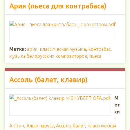
Ария (пьеса для контрабаса)
Метки:
ария
,
классическая музыка
,
контрабас
,
музыка белорусских композиторов
,
пьеса
Ассоль (балет, клавир)
М
ет
ки
:
А.Грин
,
Алые паруса
,
Ассоль
,
балет
,
классическая