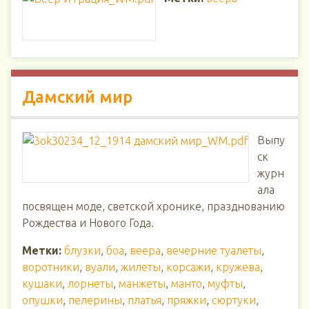
Дамский мир
Выпу
ск
журн
ала
посвящен моде, светской хронике, празднованию
Рождества и Нового Года.
Метки:
блузки
,
боа
,
веера
,
вечерние туалеты
,
воротники
,
вуали
,
жилеты
,
корсажи
,
кружева
,
кушаки
,
лорнеты
,
манжеты
,
манто
,
муфты
,
опушки
,
пелерины
,
платья
,
пряжки
,
сюртуки
,