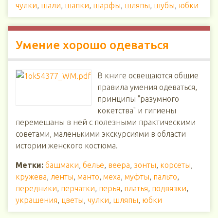
чулки
,
шали
,
шапки
,
шарфы
,
шляпы
,
шубы
,
юбки
Умение хорошо одеваться
В книге освещаются общие
правила умения одеваться,
принципы "разумного
кокетства" и гигиены
перемешаны в ней с полезными практическими
советами, маленькими экскурсиями в области
истории женского костюма.
Метки:
башмаки
,
белье
,
веера
,
зонты
,
корсеты
,
кружева
,
ленты
,
манто
,
меха
,
муфты
,
пальто
,
передники
,
перчатки
,
перья
,
платья
,
подвязки
,
украшения
,
цветы
,
чулки
,
шляпы
,
юбки