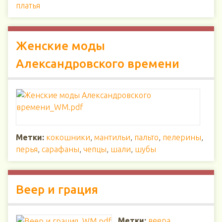
платья
Женские моды
Александровского времени
Метки:
кокошники
,
мантильи
,
пальто
,
пелерины
,
перья
,
сарафаны
,
чепцы
,
шали
,
шубы
Веер и грация
Метки:
веера