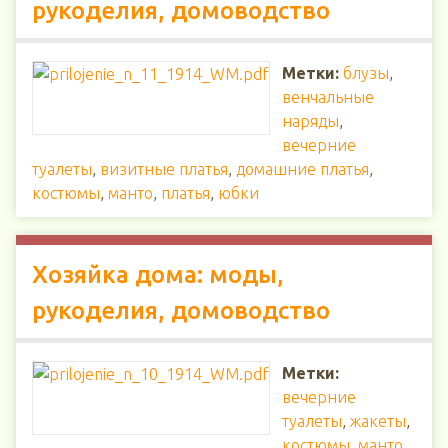
рукоделия, домоводство
Метки:
блузы
,
венчальные
наряды
,
вечерние
туалеты
,
визитные платья
,
домашние платья
,
костюмы
,
манто
,
платья
,
юбки
Хозяйка дома: моды,
рукоделия, домоводство
Метки:
вечерние
туалеты
,
жакеты
,
костюмы
,
манто
,